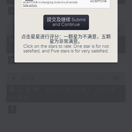
提交及继续 Submit
and Continue
0
seconds
00:00
00:00
of
点击星星进行评分：一颗星为不满意，五颗
0
第一部份 Part 1 (HKT 14:05 -
星为非常满意。
seconds
Click on the stars to rate: One star is for not
15:00)
satisfied, and Five stars is for very satisfied.
0
seconds
00:00
00:00
of
0
第二部份 Part 2 (HKT 15:05 -
seconds
16:00)