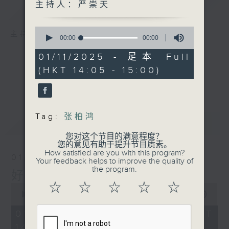
主持人：严崇天
简介
GIST
0
主持人：严崇天
seconds
00:00
00:00
of
0
01/11/2025 - 足本 Full
seconds
(HKT 14:05 - 15:00)
Tag:
张柏鸿
最新
LATEST
您对这个节目的满意程度？
您的意见有助于提升节目质素。
How satisfied are you with this program?
01/08/2026
Your feedback helps to improve the quality of
the program.
好young音乐（周六版）
☆
☆
☆
☆
☆
0
seconds
00:00
00:00
of
0
01/08/2026 - 足本 Full (HKT
seconds
14:05 - 16:00)