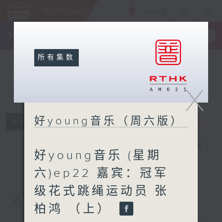
ENG
/
繁
×
全新 RTHK On The Go
取得
一手掌握 RTHK 电台、电视节目
所有集数
X
好young音乐（周六版）
所有集数
好young音乐
（周六版）
电台直播
好young音乐 (星期
六)ep22 嘉宾：冠军
级花式跳绳运动员 张
您喜欢这个节目吗?
柏鸿 （上）