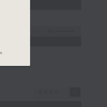
55:10
)
is