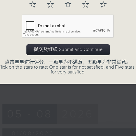
55
☆
☆
☆
☆
☆
第一部份 Part 1 (HKT 14:05 - 15:00)
minutes,
10
seconds
Volume
90%
0
seconds
00:00
of
提交及继续 Submit and Continue
55
第二部份 Part 2 (HKT 15:05 - 16:00
minutes,
10
点击星星进行评分：一颗星为不满意，五颗星为非常满意。
seconds
Volume
lick on the stars to rate: One star is for not satisfied, and Five stars 
90%
for very satisfied.
05 - 08
2026
01/08/2026