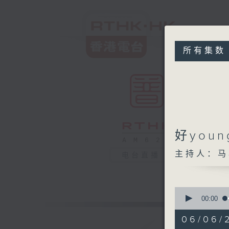
所有集数
好you
主持人：马
电台直播
0
seconds
00:00
of
1
06/06/
hour,