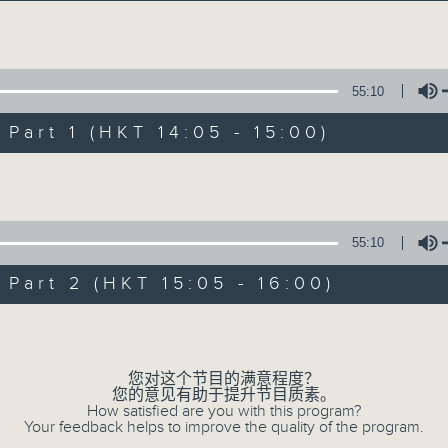
Volume
55:10
art 1 (HKT 14:05 - 15:00)
Volume
01/08/2026
好young音乐（周六版）
55:10
0
seconds
00:00
art 2 (HKT 15:05 - 16:00)
of
1
01/08/2026 - 足本 Full (HKT 14:05 
hour,
Volume
50
minutes,
0
您对这个节目的满意程度？
seconds
Volume
您的意见有助于提升节目质素。
90%
0
How satisfied are you with this program?
seconds
Your feedback helps to improve the quality of the program.
00:00
of