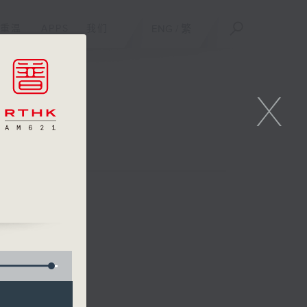
重温
APPS
我们
ENG
/
繁
X
周六版）