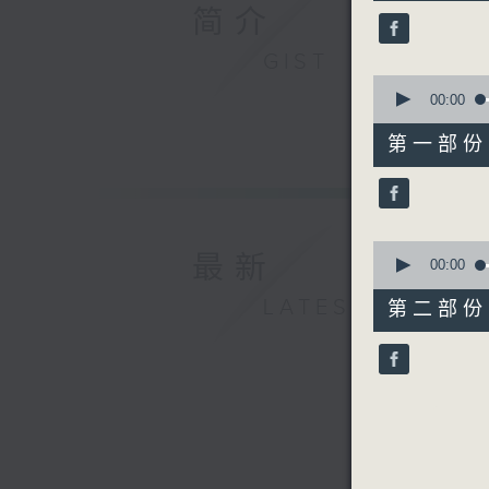
50
简介
minutes,
0
seconds
GIST
90%
0
seconds
00:00
of
55
第一部份 P
minutes,
10
seconds
90%
0
最新
seconds
00:00
of
55
LATEST
第二部份 P
minutes,
10
seconds
90%