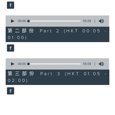
0
seconds
00:00
55:09
of
55
第二部份 Part 2 (HKT 00:05 -
minutes,
01:00)
9
seconds
0
seconds
00:00
55:09
of
55
第三部份 Part 3 (HKT 01:05 -
minutes,
02:00)
9
seconds