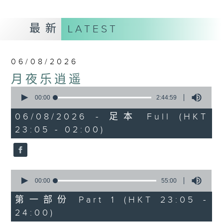
最新
LATEST
06/08/2026
月夜乐逍遥
0
seconds
00:00
2:44:59
of
2
06/08/2026 - 足本 Full (HKT
hours,
23:05 - 02:00)
44
minutes,
59
seconds
0
seconds
00:00
55:00
of
55
第一部份 Part 1 (HKT 23:05 -
minutes,
24:00)
0
seconds