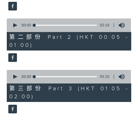
0
seconds
00:00
55:19
of
55
第二部份 Part 2 (HKT 00:05 -
minutes,
01:00)
19
seconds
0
seconds
00:00
55:10
of
55
第三部份 Part 3 (HKT 01:05 -
minutes,
02:00)
10
seconds