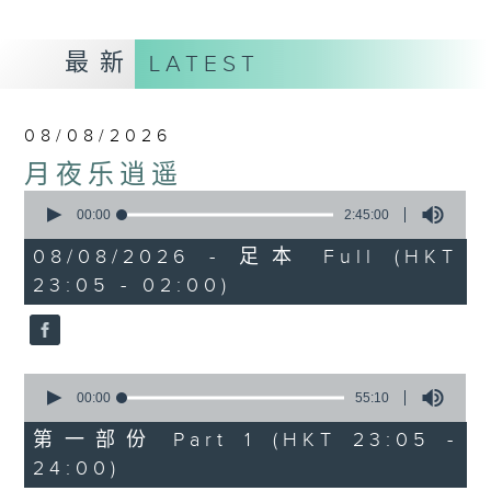
最新
LATEST
08/08/2026
月夜乐逍遥
0
seconds
00:00
2:45:00
of
2
08/08/2026 - 足本 Full (HKT
hours,
23:05 - 02:00)
45
minutes,
0
seconds
0
seconds
00:00
55:10
of
55
第一部份 Part 1 (HKT 23:05 -
minutes,
24:00)
10
seconds