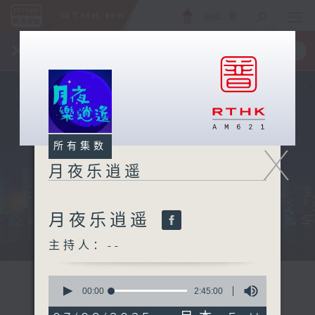
ENG
/
繁
×
全新 RTHK On The Go
取得
一手掌握 RTHK 电台、电视节目
X
所有集数
月夜乐逍遥
月夜乐逍遥
...
主持人：--
0
seconds
00:00
2:45:00
of
2