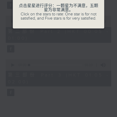
点击星星进行评分：一颗星为不满意，五颗
星为非常满意。
Click on the stars to rate: One star is for not
0
satisfied, and Five stars is for very satisfied.
seconds
00:00
55:19
of
55
第二部份 Part 2 (HKT 00:05 -
minutes,
01:00)
19
seconds
0
seconds
00:00
55:10
of
55
第三部份 Part 3 (HKT 01:05 -
minutes,
02:00)
10
seconds