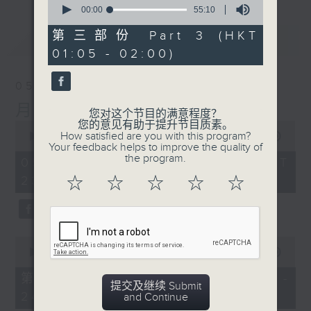
seconds
00:00
55:10
of
55
第三部份 Part 3 (HKT
最新
LATEST
minutes,
01:05 - 02:00)
10
seconds
05/08/2026
月夜乐逍遥
您对这个节目的满意程度？
您的意见有助于提升节目质素。
0
How satisfied are you with this program?
seconds
00:00
2:45:00
Your feedback helps to improve the quality of
of
the program.
2
05/08/2026 - 足本 Full (HKT
hours,
23:05 - 02:00)
☆
☆
☆
☆
☆
45
minutes,
0
seconds
0
seconds
00:00
55:10
of
55
第一部份 Part 1 (HKT 23:05 -
minutes,
提交及继续 Submit
24:00)
10
and Continue
seconds