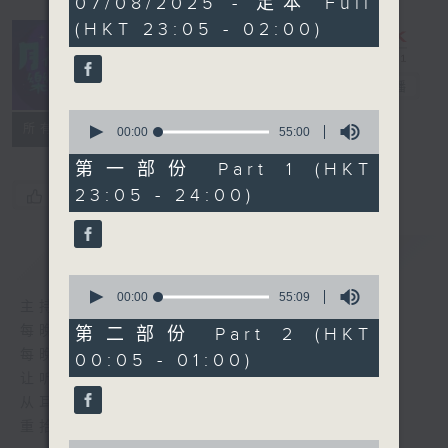
07/08/2025 - 足本 Full
hours,
(HKT 23:05 - 02:00)
45
minutes,
0
seconds
月夜乐逍遥
电台直播
0
所有集数
seconds
00:00
55:00
of
55
第一部份 Part 1 (HKT
minutes,
23:05 - 24:00)
您喜欢这个节目吗?
0
seconds
简介
GIST
0
seconds
00:00
55:09
主持人：--
of
55
每晚的约定时间 深夜11点
第二部份 Part 2 (HKT
minutes,
每晚的约定地点 香港电台普通话台
00:05 - 01:00)
9
seconds
让听众
从耳熟能详的乐曲中
重拾岁月的共鸣及感动
0