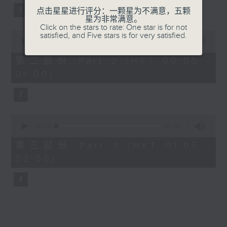
点击星星进行评分：一颗星为不满意，五颗
星为非常满意。
Click on the stars to rate: One star is for not
0
satisfied, and Five stars is for very satisfied.
seconds
00:00
55:09
of
55
第二部份 Part 2 (HKT 00:05 -
minutes,
01:00)
9
seconds
0
seconds
00:00
55:09
of
55
第三部份 Part 3 (HKT 01:05 -
minutes,
02:00)
9
seconds