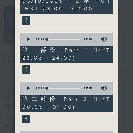
03/10/2025 - 足本 Full
seconds
(HKT 23:05 - 02:00)
月夜乐逍遥
电台直播
0
所有集数
seconds
00:00
00:00
of
0
第一部份 Part 1 (HKT
seconds
23:05 - 24:00)
您喜欢这个节目吗?
简介
GIST
0
seconds
00:00
00:00
主持人：--
of
0
每晚的约定时间 深夜11点
第二部份 Part 2 (HKT
seconds
每晚的约定地点 香港电台普通话台
00:05 - 01:00)
让听众
从耳熟能详的乐曲中
重拾岁月的共鸣及感动
0