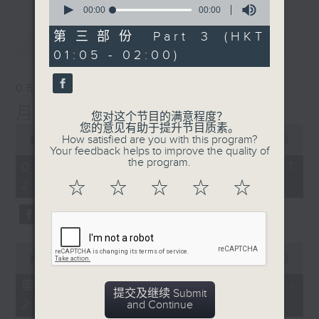
seconds
00:00
00:00
of
0
第三部份 Part 3 (HKT
最新
LATEST
seconds
01:05 - 02:00)
06/08/2026
月夜乐逍遥
您对这个节目的满意程度？
您的意见有助于提升节目质素。
0
How satisfied are you with this program?
seconds
00:00
00:00
Your feedback helps to improve the quality of
of
the program.
0
06/08/2026 - 足本 Full (HKT
seconds
23:05 - 02:00)
☆
☆
☆
☆
☆
0
seconds
00:00
00:00
of
0
第一部份 Part 1 (HKT 23:05 -
seconds
提交及继续 Submit
24:00)
and Continue