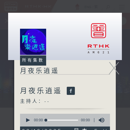
ENG
/
繁
×
全新 RTHK On The Go
取得
一手掌握 RTHK 电台、电视节目
X
所有集数
月夜乐逍遥
月夜乐逍遥
...
主持人：--
0
seconds
00:00
00:00
of
0