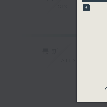
10
GIST
seconds
90%
最新
LATEST
C