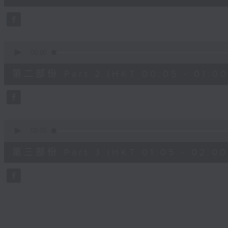
10
seconds
Volume
90%
0
seconds
00:00
of
55
第二部份 Part 2 (HKT 00:05 - 01:00
minutes,
19
seconds
Volume
90%
0
seconds
00:00
of
55
第三部份 Part 3 (HKT 01:05 - 02:00
minutes,
10
seconds
Volume
90%