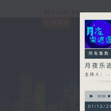
所有集数
月夜乐
主持人：--
0
seconds
00:00
of
2
01/12/2
hours,