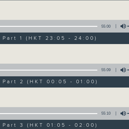
让听众从耳熟能详的乐曲中重拾岁月的共鸣及感
Volume
55:00
art 1 (HKT 23:05 - 24:00)
Volume
月夜乐逍遥
所有集数
55:09
art 2 (HKT 00:05 - 01:00)
您喜欢这个节目吗?
Volume
主持人：--
55:10
每晚的约定时间 深夜11点
art 3 (HKT 01:05 - 02:00)
每晚的约定地点 香港电台普通话台