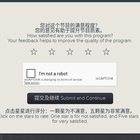
让听众
Volume
从耳熟能详的乐曲中
重拾岁月的共鸣及感动
您对这个节目的满意程度？
您的意见有助于提升节目质素。
How satisfied are you with this program?
Your feedback helps to improve the quality of the program.
07/08/2026
☆
☆
☆
☆
☆
月夜乐逍遥
0
seconds
00:00
of
2
07/08/2026 - 足本 Full (HKT 23:05
hours,
45
提交及继续 Submit and Continue
minutes,
0
点击星星进行评分：一颗星为不满意，五颗星为非常满意。
seconds
Volume
lick on the stars to rate: One star is for not satisfied, and Five stars 
90%
0
for very satisfied.
seconds
00:00
of
55
第一部份 Part 1 (HKT 23:05 - 24:00
minutes,