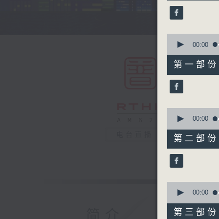
45
minutes,
0
seconds
90%
0
seconds
00:00
of
55
第一部份 P
minutes,
0
seconds
90%
0
seconds
00:00
of
55
电台直播
第二部份 P
minutes,
9
seconds
90%
0
seconds
00:00
of
55
简介
第三部份 P
minutes,