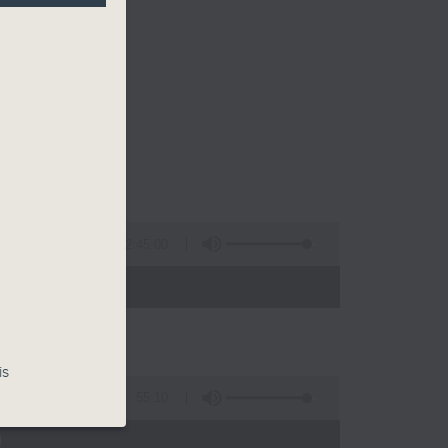
2:45:00
 - 02:00)
is
55:10
)