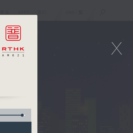
重温
APPS
我们
ENG
/
繁
X