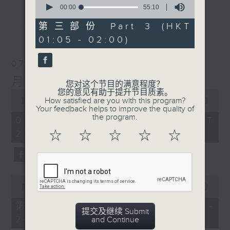
seconds
00:00
55:10
of
55
第三部份 Part 3 (HKT
最新
LATEST
minutes,
01:05 - 02:00)
10
seconds
07/08/2026
月夜乐逍遥
您对这个节目的满意程度？
您的意见有助于提升节目质素。
0
How satisfied are you with this program?
seconds
00:00
2:45:00
Your feedback helps to improve the quality of
of
the program.
2
07/08/2026 - 足本 Full (HKT
hours,
23:05 - 02:00)
☆
☆
☆
☆
☆
45
minutes,
0
seconds
0
seconds
00:00
55:10
of
55
第一部份 Part 1 (HKT 23:05 -
minutes,
提交及继续 Submit
24:00)
10
and Continue
seconds