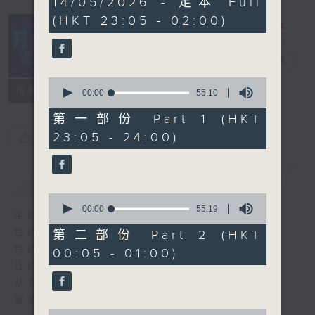
14/05/2026 - 足本 Full
hours,
(HKT 23:05 - 02:00)
45
minutes,
0
seconds
月夜乐逍遥
电台直播
0
所有集数
seconds
00:00
55:10
of
55
第一部份 Part 1 (HKT
minutes,
23:05 - 24:00)
您喜欢这个节目吗?
10
seconds
简介
GIST
0
seconds
00:00
55:19
主持人：--
of
55
每晚的约定时间 深夜11点
第二部份 Part 2 (HKT
minutes,
每晚的约定地点 香港电台普通话台
00:05 - 01:00)
19
seconds
让听众
从耳熟能详的乐曲中
重拾岁月的共鸣及感动
0