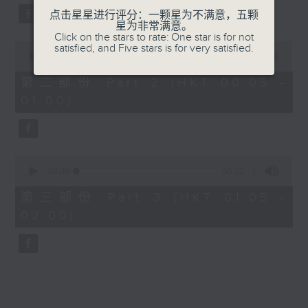
点击星星进行评分：一颗星为不满意，五颗
星为非常满意。
Click on the stars to rate: One star is for not
0
satisfied, and Five stars is for very satisfied.
seconds
00:00
55:19
of
55
第二部份 Part 2 (HKT 00:05 -
minutes,
01:00)
19
seconds
0
seconds
00:00
55:10
of
55
第三部份 Part 3 (HKT 01:05 -
minutes,
02:00)
10
seconds