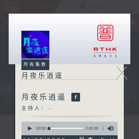
ENG
/
繁
×
全新 RTHK On The Go
取得
一手掌握 RTHK 电台、电视节目
X
所有集数
月夜乐逍遥
月夜乐逍遥
...
主持人：--
0
seconds
00:00
2:45:00
of
2