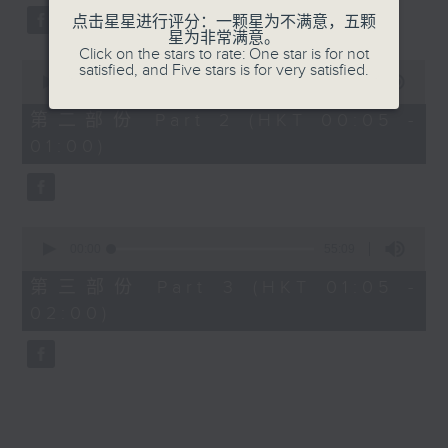
点击星星进行评分：一颗星为不满意，五颗
星为非常满意。
Click on the stars to rate: One star is for not
0
satisfied, and Five stars is for very satisfied.
seconds
00:00
55:09
of
55
第二部份 Part 2 (HKT 00:05 -
minutes,
01:00)
9
seconds
0
seconds
00:00
55:09
of
55
第三部份 Part 3 (HKT 01:05 -
minutes,
02:00)
9
seconds