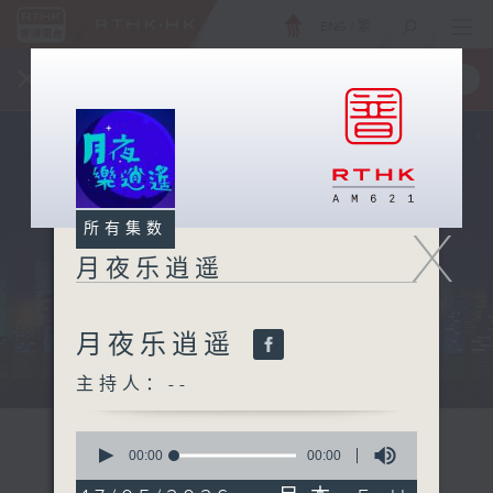
ENG
/
繁
×
全新 RTHK On The Go
取得
一手掌握 RTHK 电台、电视节目
X
所有集数
月夜乐逍遥
月夜乐逍遥
...
主持人：--
0
seconds
00:00
00:00
of
0