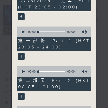
17/05/2026 - 足本 Full
seconds
(HKT 23:05 - 02:00)
月夜乐逍遥
电台直播
0
所有集数
seconds
00:00
00:00
of
0
第一部份 Part 1 (HKT
seconds
23:05 - 24:00)
您喜欢这个节目吗?
简介
GIST
0
seconds
00:00
00:00
主持人：--
of
0
每晚的约定时间 深夜11点
第二部份 Part 2 (HKT
seconds
每晚的约定地点 香港电台普通话台
00:05 - 01:00)
让听众
从耳熟能详的乐曲中
重拾岁月的共鸣及感动
0