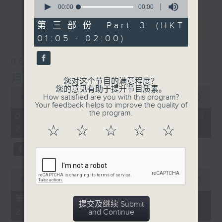
seconds
00:00
00:00
of
0
第三部份 Part 3 (HKT
最新
LATEST
seconds
01:05 - 02:00)
06/08/2026
月夜乐逍遥
您对这个节目的满意程度？
您的意见有助于提升节目质素。
0
How satisfied are you with this program?
seconds
00:00
2:44:59
Your feedback helps to improve the quality of
of
the program.
2
06/08/2026 - 足本 Full (HKT
hours,
23:05 - 02:00)
☆
☆
☆
☆
☆
44
minutes,
59
seconds
0
seconds
00:00
55:00
of
55
第一部份 Part 1 (HKT 23:05 -
minutes,
提交及继续 Submit
24:00)
0
and Continue
seconds