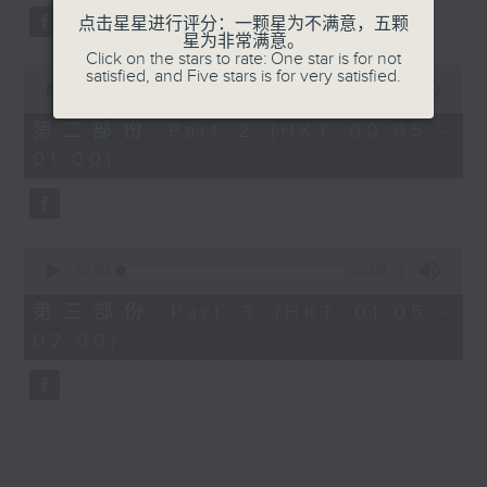
点击星星进行评分：一颗星为不满意，五颗
星为非常满意。
Click on the stars to rate: One star is for not
0
satisfied, and Five stars is for very satisfied.
seconds
00:00
55:09
of
55
第二部份 Part 2 (HKT 00:05 -
minutes,
01:00)
9
seconds
0
seconds
00:00
55:09
of
55
第三部份 Part 3 (HKT 01:05 -
minutes,
02:00)
9
seconds