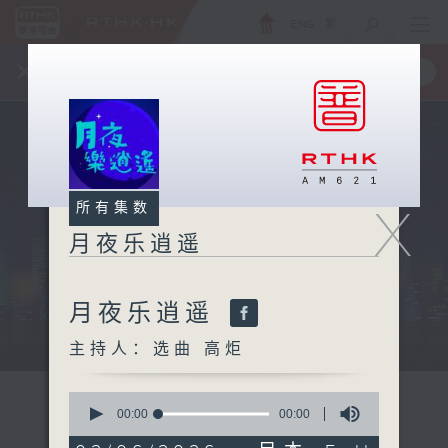
ENG
/
繁
×
全新 RTHK On The Go
取得
一手掌握 RTHK 电台、电视节目
X
所有集数
月夜乐逍遥
月夜乐逍遥
...
主持人：选曲 高炬
0
seconds
00:00
00:00
of
0