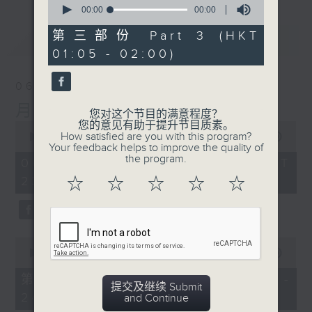
seconds
00:00
00:00
of
0
第三部份 Part 3 (HKT
最新
LATEST
seconds
01:05 - 02:00)
06/08/2026
月夜乐逍遥
您对这个节目的满意程度？
您的意见有助于提升节目质素。
0
How satisfied are you with this program?
seconds
00:00
2:44:59
Your feedback helps to improve the quality of
of
the program.
2
06/08/2026 - 足本 Full (HKT
hours,
23:05 - 02:00)
☆
☆
☆
☆
☆
44
minutes,
59
seconds
0
seconds
00:00
55:00
of
55
第一部份 Part 1 (HKT 23:05 -
minutes,
提交及继续 Submit
24:00)
0
and Continue
seconds