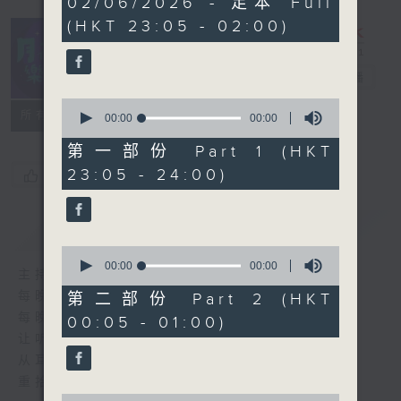
02/06/2026 - 足本 Full
seconds
(HKT 23:05 - 02:00)
月夜乐逍遥
电台直播
0
所有集数
seconds
00:00
00:00
of
0
第一部份 Part 1 (HKT
seconds
23:05 - 24:00)
您喜欢这个节目吗?
简介
GIST
0
seconds
00:00
00:00
主持人：选曲 高炬
of
0
每晚的约定时间 深夜11点
第二部份 Part 2 (HKT
seconds
每晚的约定地点 香港电台普通话台
00:05 - 01:00)
让听众
从耳熟能详的乐曲中
重拾岁月的共鸣及感动
0