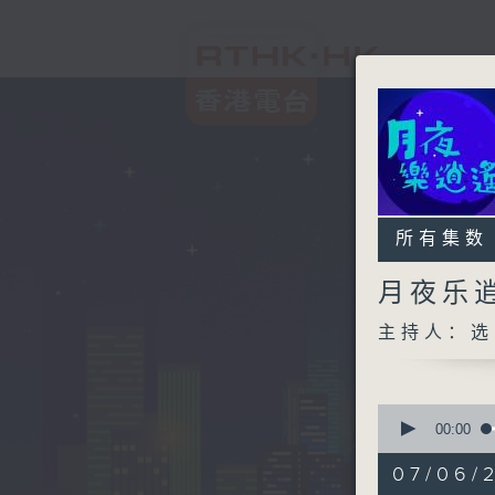
所有集数
月夜乐
主持人：选
0
seconds
00:00
of
2
07/06/
hours,