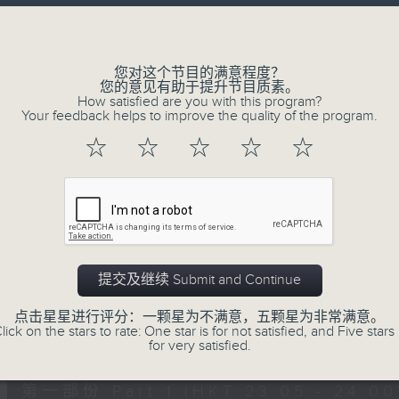
让听众
Volume
从耳熟能详的乐曲中
重拾岁月的共鸣及感动
您对这个节目的满意程度？
您的意见有助于提升节目质素。
How satisfied are you with this program?
Your feedback helps to improve the quality of the program.
06/08/2026
☆
☆
☆
☆
☆
月夜乐逍遥
0
seconds
00:00
of
2
06/08/2026 - 足本 Full (HKT 23:05
hours,
44
提交及继续 Submit and Continue
minutes,
59
点击星星进行评分：一颗星为不满意，五颗星为非常满意。
seconds
Volume
lick on the stars to rate: One star is for not satisfied, and Five stars 
90%
0
for very satisfied.
seconds
00:00
of
55
第一部份 Part 1 (HKT 23:05 - 24:00
minutes,