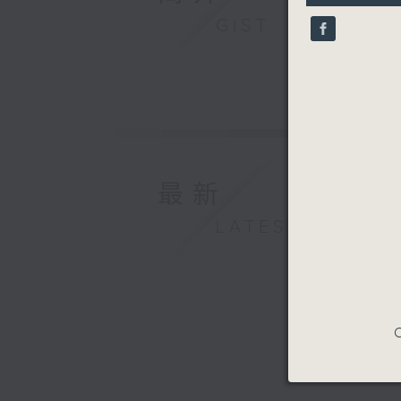
10
GIST
seconds
90%
最新
LATEST
C