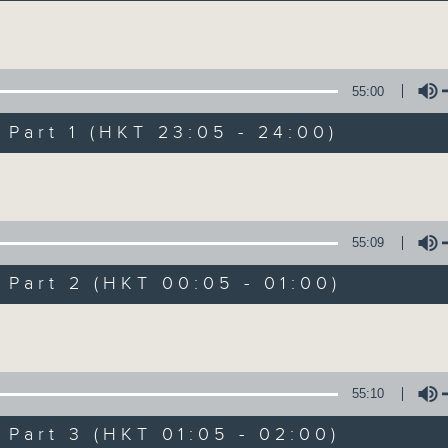
让听众从耳熟能详的乐曲中重拾岁月的共鸣及感
Volume
55:00
art 1 (HKT 23:05 - 24:00)
Volume
月夜乐逍遥
所有集数
55:09
art 2 (HKT 00:05 - 01:00)
您喜欢这个节目吗?
Volume
主持人：选曲 叶宇波
55:10
每晚的约定时间 深夜11点
art 3 (HKT 01:05 - 02:00)
每晚的约定地点 香港电台普通话台