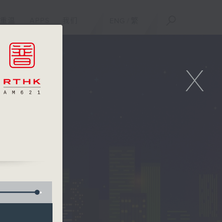
重温
APPS
我们
ENG
/
繁
X