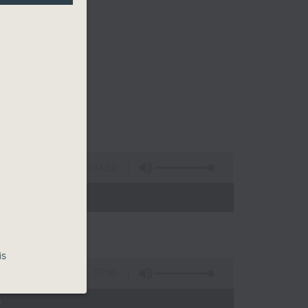
2:44:59
 - 02:00)
is
55:00
)