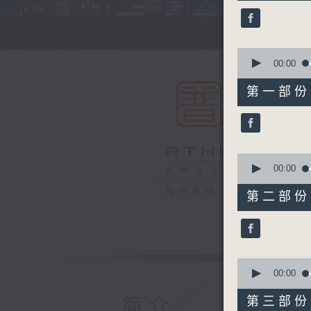
45
minutes,
0
seconds
90%
0
seconds
00:00
of
55
第一部份 P
minutes,
0
seconds
90%
0
seconds
00:00
of
55
电台直播
第二部份 P
minutes,
9
seconds
90%
0
seconds
00:00
of
55
简介
第三部份 P
minutes,