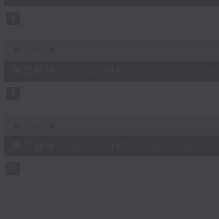
0
seconds
Volume
90%
0
seconds
00:00
of
55
第二部份 Part 2 (HKT 00:05 - 01:00
minutes,
9
seconds
Volume
90%
0
seconds
00:00
of
55
第三部份 Part 3 (HKT 01:05 - 02:00
minutes,
9
seconds
Volume
90%