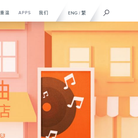
重温
APPS
我们
ENG
/
繁