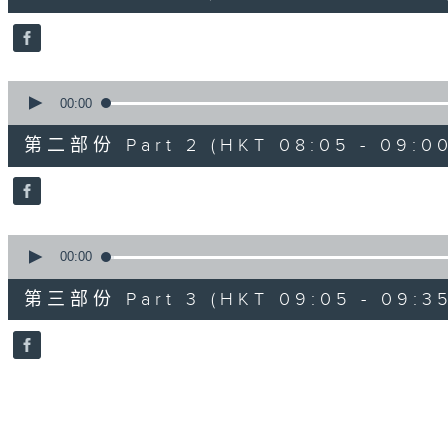
0
seconds
Volume
90%
0
seconds
00:00
of
55
第二部份 Part 2 (HKT 08:05 - 09:00
minutes,
9
seconds
Volume
90%
0
seconds
00:00
of
30
第三部份 Part 3 (HKT 09:05 - 09:35
minutes,
9
seconds
Volume
90%