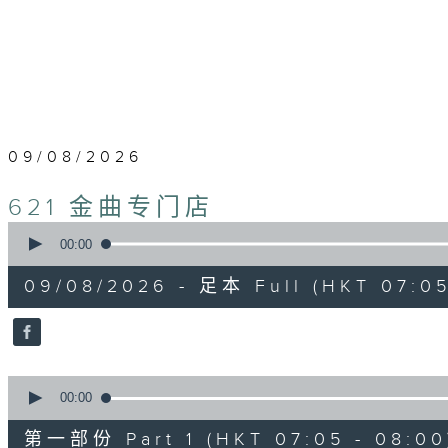
09/08/2026
621 金曲专门店
0
seconds
00:00
of
2
09/08/2026 - 足本 Full (HKT 07:05
hours,
19
minutes,
59
seconds
Volume
90%
0
seconds
00:00
of
55
第一部份 Part 1 (HKT 07:05 - 08:00
minutes,