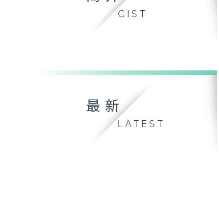
GIST
最新
LATEST