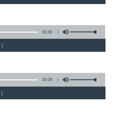
55:09
)
30:09
)