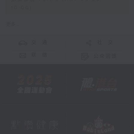
10:00)
更多 ...
交 通
社 交
联 络
公众回馈