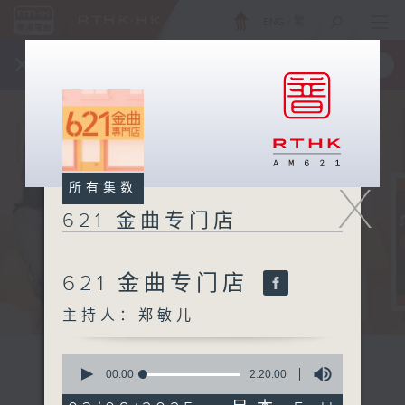
ENG
/
繁
×
全新 RTHK On The Go
取得
一手掌握 RTHK 电台、电视节目
X
所有集数
621 金曲专门店
621 金曲专门店
主持人：郑敏儿
0
seconds
00:00
2:20:00
of
2