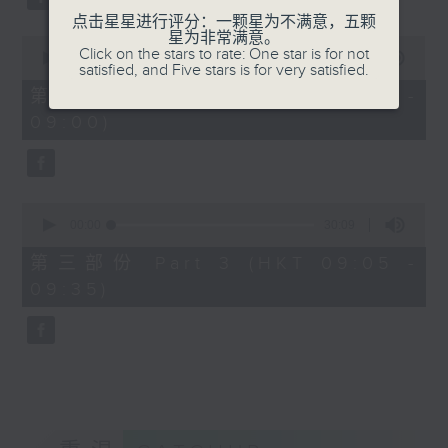
点击星星进行评分：一颗星为不满意，五颗
星为非常满意。
0
Click on the stars to rate: One star is for not
seconds
00:00
55:20
satisfied, and Five stars is for very satisfied.
of
55
第二部份 Part 2 (HKT 08:05 -
minutes,
09:00)
20
seconds
0
seconds
00:00
30:09
of
30
第三部份 Part 3 (HKT 09:05 -
minutes,
09:35)
9
seconds