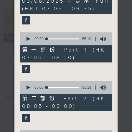
03/08/2025 - 足本 Full
hours,
(HKT 07:05 - 09:35)
20
minutes,
621 金曲专门
0
seconds
店
电台直播
0
所有集数
seconds
00:00
55:10
of
55
第一部份 Part 1 (HKT
minutes,
07:05 - 08:00)
您喜欢这个节目吗?
10
seconds
简介
GIST
0
seconds
00:00
55:19
主持人：郑敏儿
of
55
你喜爱的金曲都会出现在金曲专门店
第二部份 Part 2 (HKT
minutes,
08:05 - 09:00)
19
seconds
0