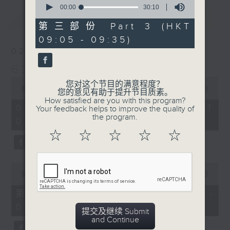
seconds
00:00
30:10
最新
of
LATEST
30
第三部份 Part 3 (HKT
minutes,
09:05 - 09:35)
10
seconds
02/08/2026
621 金曲专门店
0
您对这个节目的满意程度？
seconds
00:00
2:19:59
您的意见有助于提升节目质素。
of
How satisfied are you with this program?
2
02/08/2026 - 足本 Full (HKT
Your feedback helps to improve the quality of
hours,
the program.
07:05 - 09:35)
19
minutes,
☆
☆
☆
☆
☆
59
seconds
0
seconds
00:00
55:10
of
55
第一部份 Part 1 (HKT 07:05 -
minutes,
08:00)
10
提交及继续 Submit
seconds
and Continue