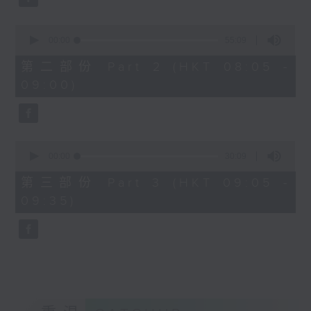
0
seconds
00:00
55:09
of
55
第二部份 Part 2 (HKT 08:05 -
minutes,
09:00)
9
seconds
0
seconds
00:00
30:09
of
30
第三部份 Part 3 (HKT 09:05 -
minutes,
09:35)
9
seconds