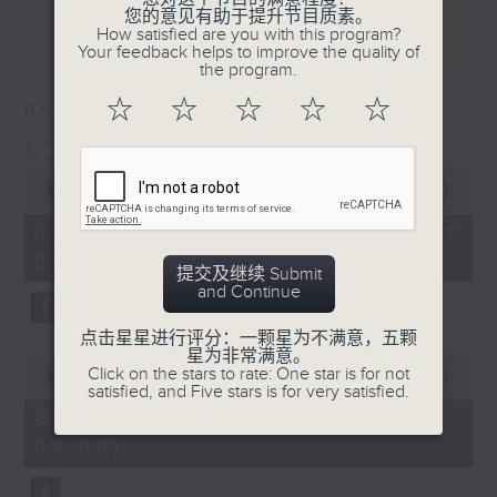
您的意见有助于提升节目质素。
最新
How satisfied are you with this program?
LATEST
Your feedback helps to improve the quality of
the program.
☆
☆
☆
☆
☆
09/08/2026
621 金曲专门店
0
seconds
00:00
2:19:59
of
2
09/08/2026 - 足本 Full (HKT
hours,
07:05 - 09:35)
19
提交及继续 Submit
minutes,
and Continue
59
seconds
点击星星进行评分：一颗星为不满意，五颗
星为非常满意。
0
Click on the stars to rate: One star is for not
seconds
00:00
55:00
satisfied, and Five stars is for very satisfied.
of
55
第一部份 Part 1 (HKT 07:05 -
minutes,
08:00)
0
seconds