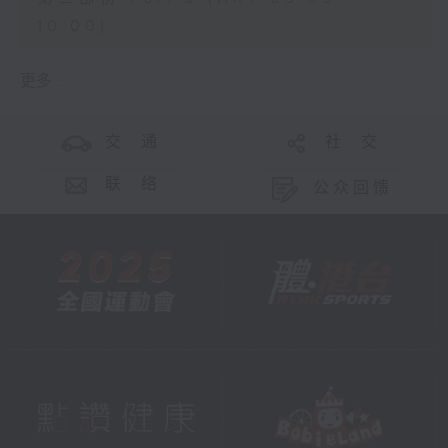
10:00)
更多 ...
交 通
社 交
联 络
公众回馈