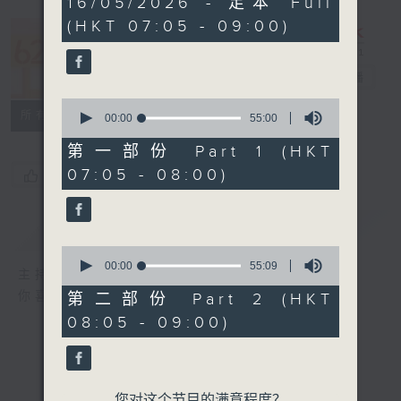
16/05/2026 - 足本 Full
hour,
(HKT 07:05 - 09:00)
49
minutes,
621 金曲专门
59
seconds
店
电台直播
0
所有集数
seconds
00:00
55:00
of
55
第一部份 Part 1 (HKT
minutes,
07:05 - 08:00)
您喜欢这个节目吗?
0
seconds
简介
GIST
0
seconds
00:00
55:09
主持人：宛佳
of
55
你喜爱的金曲都会出现在金曲专门店
第二部份 Part 2 (HKT
minutes,
08:05 - 09:00)
9
seconds
您对这个节目的满意程度？