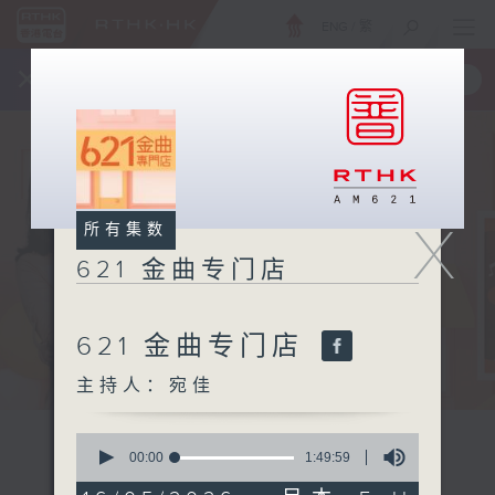
ENG
/
繁
×
全新 RTHK On The Go
取得
一手掌握 RTHK 电台、电视节目
X
所有集数
621 金曲专门店
621 金曲专门店
主持人：宛佳
0
seconds
00:00
1:49:59
of
1