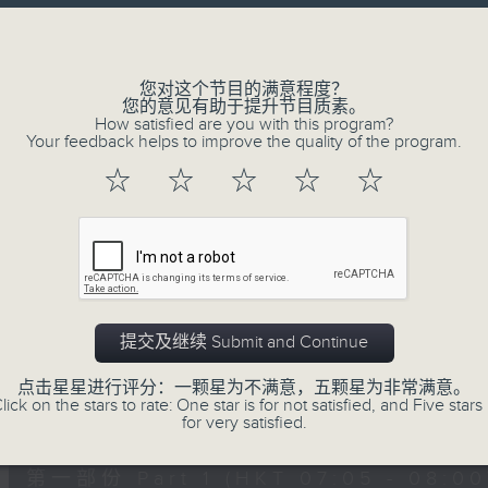
Volume
您对这个节目的满意程度？
您的意见有助于提升节目质素。
How satisfied are you with this program?
Your feedback helps to improve the quality of the program.
08/08/2026
☆
☆
☆
☆
☆
621 金曲专门店
0
seconds
00:00
of
2
08/08/2026 - 足本 Full (HKT 07:05
hours,
45
提交及继续 Submit and Continue
minutes,
0
点击星星进行评分：一颗星为不满意，五颗星为非常满意。
seconds
Volume
lick on the stars to rate: One star is for not satisfied, and Five stars 
90%
0
for very satisfied.
seconds
00:00
of
55
第一部份 Part 1 (HKT 07:05 - 08:00
minutes,