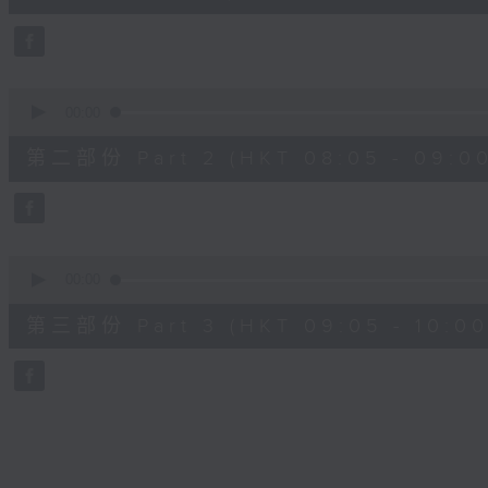
10
seconds
Volume
90%
0
seconds
00:00
of
55
第二部份 Part 2 (HKT 08:05 - 09:00
minutes,
20
seconds
Volume
90%
0
seconds
00:00
of
55
第三部份 Part 3 (HKT 09:05 - 10:00
minutes,
10
seconds
Volume
90%