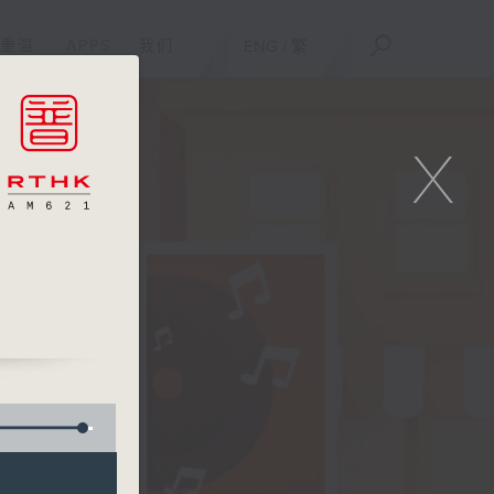
重温
APPS
我们
ENG
/
繁
X