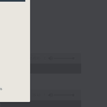
2:45:00
 - 10:00)
is
55:10
)