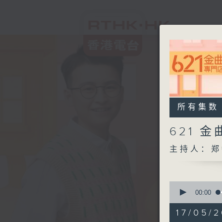
所有集数
621 
主持人：郑
0
seconds
00:00
of
2
17/05/2
hours,