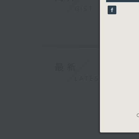
9
GIST
seconds
90%
最新
LATEST
C