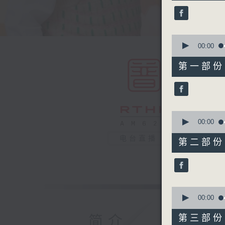
19
minutes,
59
seconds
90%
0
seconds
00:00
of
55
第一部份 P
minutes,
10
seconds
90%
0
seconds
00:00
of
55
电台直播
第二部份 P
minutes,
20
seconds
90%
0
seconds
00:00
of
30
简介
第三部份 P
minutes,