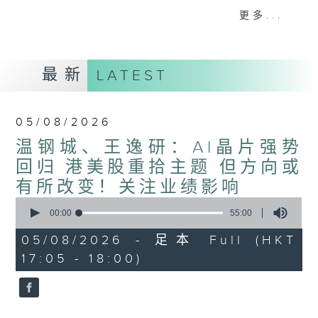
星期二【Kingsir会客室】【巡铺寻铺】对话
更多...
地产名家
星期三【科网专题】解码科技金融
星期四【解锁A股赛道】探索北水流向
最新
LATEST
星期五 【金钱本色——透视华尔街】直击美
股热点
am621 香港电台普通话台最强财经阵容和你
05/08/2026
走在理财第e线。
温钢城、王逸研：AI晶片强势
回归 港美股重拾主题 但方向或
有所改变！关注业绩影响
0
seconds
00:00
55:00
of
55
05/08/2026 - 足本 Full (HKT
minutes,
17:05 - 18:00)
0
seconds