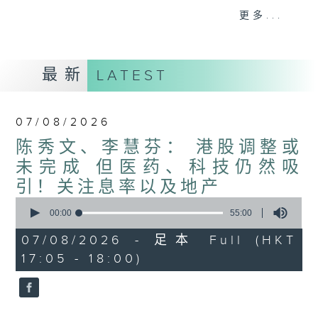
星期二【Kingsir会客室】【巡铺寻铺】对话
更多...
地产名家
星期三【科网专题】解码科技金融
星期四【解锁A股赛道】探索北水流向
最新
LATEST
星期五 【金钱本色——透视华尔街】直击美
股热点
am621 香港电台普通话台最强财经阵容和你
07/08/2026
走在理财第e线。
陈秀文、李慧芬： 港股调整或
未完成 但医药、科技仍然吸
引！关注息率以及地产
0
seconds
00:00
55:00
of
55
07/08/2026 - 足本 Full (HKT
minutes,
17:05 - 18:00)
0
seconds