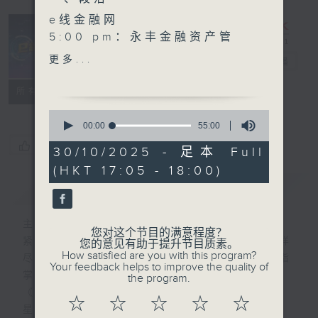
e线金融网
5:00 pm：永丰金融资产管
理董事总经理 涂国彬
更多...
e线金融网
电台直播
5:30 pm：华赢东方证券研
究部董事 李慧芬 Stella
特备网页
FACEBOOK
所有集数
0
seconds
00:00
55:00
of
您喜欢这个节目吗?
55
30/10/2025 - 足本 Full
minutes,
(HKT 17:05 - 18:00)
0
seconds
简介
GIST
主持人：刘明正、徐昂、袁立一、段洁
您对这个节目的满意程度？
紧贴财经脉搏，尽显都市本色，提供最快最详
您的意见有助于提升节目质素。
How satisfied are you with this program?
尽的金融消息，使听众对社会经济动向了如指
Your feedback helps to improve the quality of
掌。每天邀请专家分析经济市场动向。
the program.
《e线金融网》
☆
☆
☆
☆
☆
星期一【金钱本色】分析市场走势