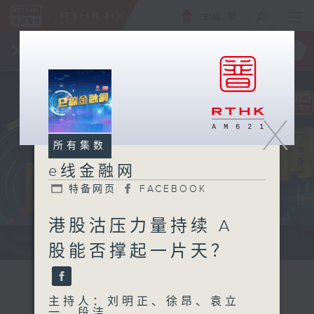
ENG
/
繁
×
全新 RTHK On The Go
取得
一手掌握 RTHK 电台、电视节目
X
所有集数
e线金融网
特备网页
FACEBOOK
港股沽压力量持续 A
e线金融网 e线金融网
股能否撑起一片天？
主持人：刘明正、徐昂、袁立
一、段洁