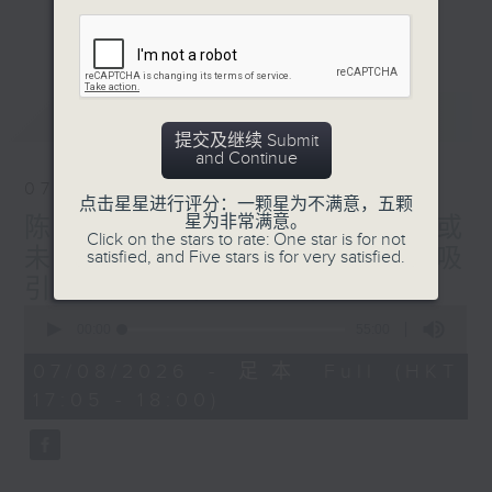
星期二【Kingsir会客室】【巡铺寻铺】对话
更多...
地产名家
星期三【科网专题】解码科技金融
星期四【解锁A股赛道】探索北水流向
最新
LATEST
星期五 【金钱本色——透视华尔街】直击美
提交及继续 Submit
股热点
and Continue
am621 香港电台普通话台最强财经阵容和你
07/08/2026
走在理财第e线。
点击星星进行评分：一颗星为不满意，五颗
星为非常满意。
陈秀文、李慧芬： 港股调整或
Click on the stars to rate: One star is for not
未完成 但医药、科技仍然吸
satisfied, and Five stars is for very satisfied.
引！关注息率以及地产
0
seconds
00:00
55:00
of
55
07/08/2026 - 足本 Full (HKT
minutes,
17:05 - 18:00)
0
seconds