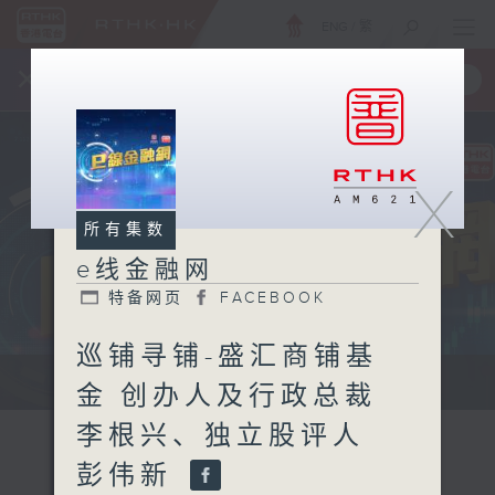
ENG
/
繁
×
全新 RTHK On The Go
取得
一手掌握 RTHK 电台、电视节目
X
所有集数
e线金融网
特备网页
FACEBOOK
巡铺寻铺-盛汇商铺基
e线金融网 e线金融网
金 创办人及行政总裁
李根兴、独立股评人
彭伟新