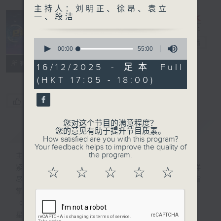
主持人：刘明正、徐昂、袁立
一、段洁
0
e线金融网
电台直播
seconds
00:00
55:00
of
特备网页
FACEBOOK
所有集数
55
16/12/2025 - 足本 Full
minutes,
(HKT 17:05 - 18:00)
0
seconds
您喜欢这个节目吗?
您对这个节目的满意程度？
简介
GIST
您的意见有助于提升节目质素。
How satisfied are you with this program?
Your feedback helps to improve the quality of
the program.
主持人：刘明正、徐昂、袁立一、段洁
紧贴财经脉搏，尽显都市本色，提供最快最详
☆
☆
☆
☆
☆
尽的金融消息，使听众对社会经济动向了如指
掌。每天邀请专家分析经济市场动向。
《e线金融网》
星期一【金钱本色】分析市场走势