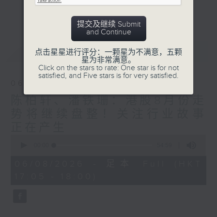
星期二【Kingsir会客室】【巡铺寻铺】对话
更多...
地产名家
提交及继续 Submit
星期三【科网专题】解码科技金融
and Continue
星期四【解锁A股赛道】探索北水流向
最新
LATEST
点击星星进行评分：一颗星为不满意，五颗
星期五 【金钱本色——透视华尔街】直击美
星为非常满意。
股热点
Click on the stars to rate: One star is for not
satisfied, and Five stars is for very satisfied.
am621 香港电台普通话台最强财经阵容和你
06/08/2026
走在理财第e线。
陈柏轩、潘铁珊：港股8月份走
势将继续盘整！关注行业故事
正在产生
0
seconds
00:00
54:59
of
54
06/08/2026 - 足本 Full (HKT
minutes,
17:05 - 18:00)
59
seconds