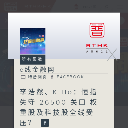
ENG
/
繁
×
全新 RTHK On The Go
取得
一手掌握 RTHK 电台、电视节目
X
所有集数
e线金融网
特备网页
FACEBOOK
李浩然、K Ho：恒指
e线金融网 e线金融网
失守 26500 关口 权
重股及科技股全线受
压？