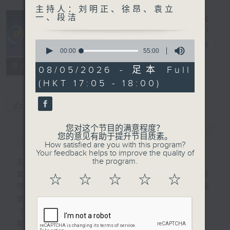
主持人：刘明正、徐昂、袁立
一、段洁
0
e线金融网
电台直播
seconds
00:00
55:00
of
特备网页
FACEBOOK
所有集数
55
08/05/2026 - 足本 Full
minutes,
(HKT 17:05 - 18:00)
0
seconds
您喜欢这个节目吗?
您对这个节目的满意程度？
简介
GIST
您的意见有助于提升节目质素。
How satisfied are you with this program?
Your feedback helps to improve the quality of
the program.
主持人：刘明正、徐昂、袁立一、段洁
紧贴财经脉搏，尽显都市本色，提供最快最详
☆
☆
☆
☆
☆
尽的金融消息，使听众对社会经济动向了如指
掌。每天邀请专家分析经济市场动向。
《e线金融网》
星期一【金钱本色】分析市场走势