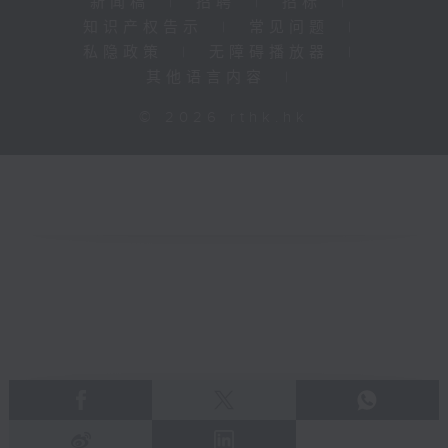
新闻稿
|
招聘
|
招标
|
知识产权告示
|
常见问题
|
私隐政策
|
无障碍播放器
|
其他语言内容
|
© 2026 rthk.hk