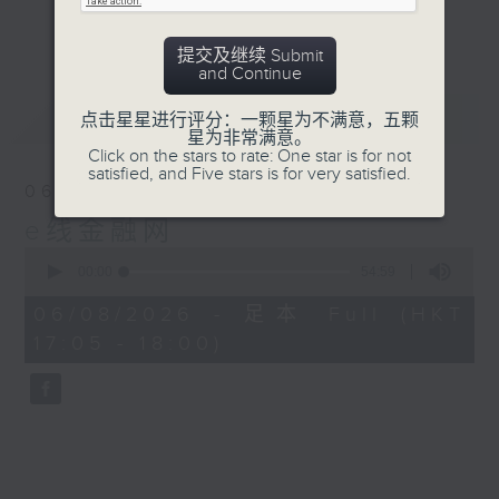
星期二【Kingsir会客室】【巡铺寻铺】对话
更多...
地产名家
提交及继续 Submit
星期三【科网专题】解码科技金融
and Continue
星期四【解锁A股赛道】探索北水流向
最新
LATEST
点击星星进行评分：一颗星为不满意，五颗
星期五 【金钱本色——透视华尔街】直击美
星为非常满意。
股热点
Click on the stars to rate: One star is for not
satisfied, and Five stars is for very satisfied.
am621 香港电台普通话台最强财经阵容和你
06/08/2026
走在理财第e线。
e线金融网
0
seconds
00:00
54:59
of
54
06/08/2026 - 足本 Full (HKT
minutes,
17:05 - 18:00)
59
seconds