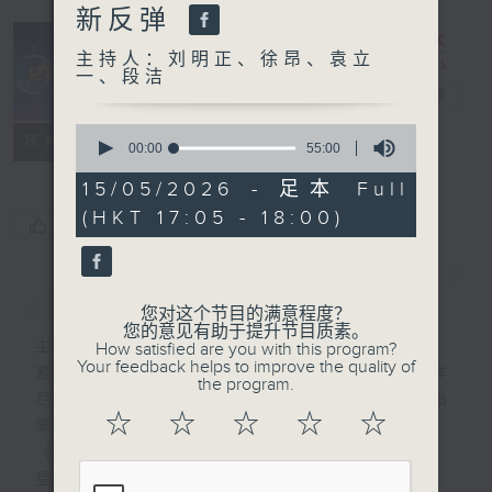
新反弹
主持人：刘明正、徐昂、袁立
一、段洁
e线金融网
电台直播
0
特备网页
FACEBOOK
所有集数
seconds
00:00
55:00
of
55
15/05/2026 - 足本 Full
minutes,
(HKT 17:05 - 18:00)
0
您喜欢这个节目吗?
seconds
简介
GIST
您对这个节目的满意程度？
您的意见有助于提升节目质素。
主持人：刘明正、徐昂、袁立一、段洁
How satisfied are you with this program?
Your feedback helps to improve the quality of
紧贴财经脉搏，尽显都市本色，提供最快最详
the program.
尽的金融消息，使听众对社会经济动向了如指
☆
☆
☆
☆
☆
掌。每天邀请专家分析经济市场动向。
《e线金融网》
星期一【金钱本色】分析市场走势