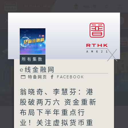
ENG
/
繁
×
全新 RTHK On The Go
取得
一手掌握 RTHK 电台、电视节目
X
所有集数
e线金融网
特备网页
FACEBOOK
翁晓奇、李慧芬：港
e线金融网 e线金融网
股破两万六 资金重新
布局下半年重点行
业！关注虚拟货币重