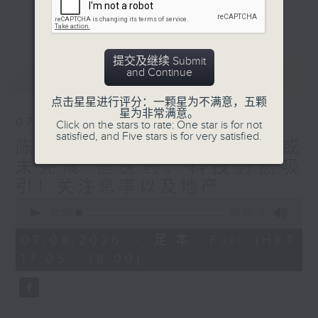
星期二【Kingsir会客室】【巡铺寻铺】对话
更多...
地产名家
星期三【科网专题】解码科技金融
星期四【解锁A股赛道】探索北水流向
提交及继续 Submit
and Continue
最新
LATEST
星期五 【金钱本色——透视华尔街】直击美
股热点
点击星星进行评分：一颗星为不满意，五颗
am621 香港电台普通话台最强财经阵容和你
星为非常满意。
07/08/2026
Click on the stars to rate: One star is for not
走在理财第e线。
satisfied, and Five stars is for very satisfied.
陈秀文、李慧芬： 港股调整或
未完成 但医药、科技仍然吸
引！关注息率以及地产
0
seconds
00:00
55:00
of
55
07/08/2026 - 足本 Full (HKT
minutes,
17:05 - 18:00)
0
seconds