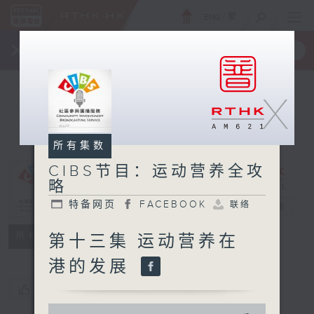
ENG
/
繁
×
全新 RTHK On The Go
取得
一手掌握 RTHK 电台、电视节目
X
所有集数
CIBS节目：运动营养全攻
略
CIBS节目：运
特备网页
FACEBOOK
联络
动营养全攻略
电台直播
特备网页
FACEBOOK
联络
所有集数
第十三集 运动营养在
港的发展
您喜欢这个节目吗?
0