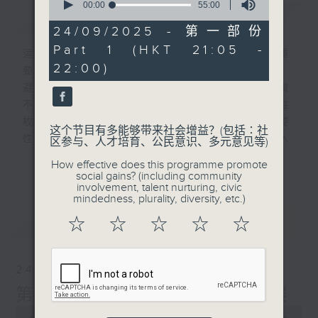
seconds
00:00
55:00
简介
GIST
of
55
24/09/2025 - 第一部份
minutes,
Part 1 (HKT 21:05 -
0
运动营养在本港并不普及，但不代表这不重
seconds
22:00)
要。运动营养能帮助运动人士提升运动表现、
避免运动受伤、改善运动时身体不适（如肠胃
不适）、促进复原及改善体重等等，功能不胜
枚举。本节目旨在推广运动营养知识及其重要
这个节目有多能够带来社会增益？(包括∶社
性。节目透过主持访问运动营养专家等，深入
区参与、人才培育、公民意识、多元意见等)
浅出地介绍运动营养如何介入运动训练当中，
更多...
How effective does this programme promote
内容轻松有趣实用兼备。
social gains? (including community
involvement, talent nurturing, civic
mindedness, plurality, diversity, etc.)
意见
最新
LATEST
☆
☆
☆
☆
☆
24/09/2025
第十三集 运动营养在港的发展
0