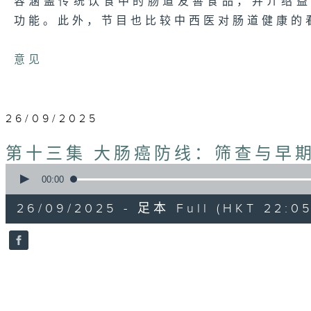
容涵盖传统饮食中的肠道友善食品，并介绍
功能。此外，节目也比较中西医对肠道健康的
意见
26/09/2025
第十三集 大肠癌防线：筛查与早
0
seconds
00:00
of
54
26/09/2025 - 足本 Full (HKT 22:05
minutes,
59
seconds
Volume
90%