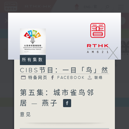
ENG
/
繁
×
全新 RTHK On The Go
取得
一手掌握 RTHK 电台、电视节目
X
所有集数
CIBS节目：一目「鸟」然
特备网页
FACEBOOK
联络
第五集：城市雀鸟邻
居 — 燕子
意见