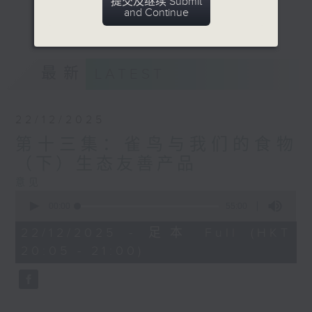
提交及继续 Submit
近人鸟间的距离。令听众对香港丰富多样的雀
and Continue
更多...
鸟「一目鸟然」!
意见
最新
LATEST
22/12/2025
第十三集：雀鸟与我们的食物
（下）生态友善产品
意见
0
seconds
00:00
55:00
of
55
22/12/2025 - 足本 Full (HKT
minutes,
20:05 - 21:00)
0
seconds