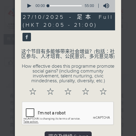
0
seconds
00:00
55:00
of
55
27/10/2025 - 足本 Full
CIBS节目：一
minutes,
(HKT 20:05 - 21:00)
0
目「鸟」然
电台直播
seconds
特备网页
FACEBOOK
联络
所有集数
这个节目有多能够带来社会增益？(包括∶社
区参与、人才培育、公民意识、多元意见等)
您喜欢这个节目吗?
How effective does this programme promote
social gains? (including community
involvement, talent nurturing, civic
简介
GIST
mindedness, plurality, diversity, etc.)
☆
☆
☆
☆
☆
香港虽为弹丸之地，却有雀鸟天堂的美誉。城
市与乡郊相连，人与雀鸟这么近那么远，而你
对雀鸟认识又有多少？一连13集的节目将揭
开雀鸟的有趣知识及神奇能力，探索它们与人
类科技的联系，更会介绍与你每日擦身而过的
城市雀鸟邻居，探索迁徙鸟的秘密和故事，拉