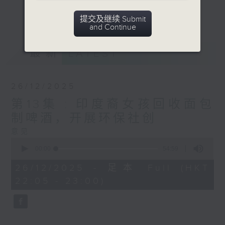
「行己行善」的营商故事，推动商界正向发
更多...
展，造福香港。
提交及继续 Submit
and Continue
意见
最新
LATEST
26/12/2025
第13集 : 印度裔女孩回收面包
制啤酒，开展环保社创
意见
0
seconds
00:00
54:59
of
54
26/12/2025 - 足本 Full (HKT
minutes,
22:05 - 23:00)
59
seconds