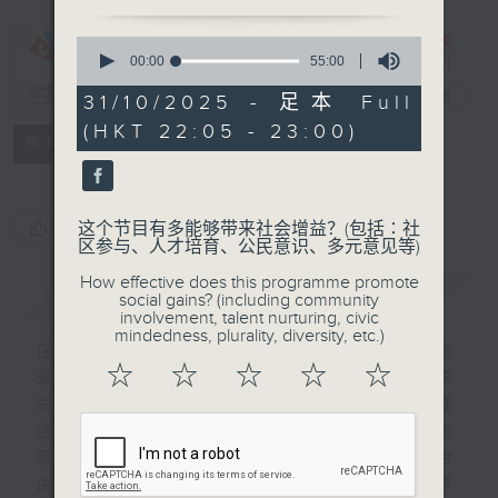
0
seconds
00:00
55:00
CIBS节目：好
of
好生意
电台直播
55
31/10/2025 - 足本 Full
minutes,
(HKT 22:05 - 23:00)
0
特备网页
FACEBOOK
联络
所有集数
seconds
您喜欢这个节目吗?
这个节目有多能够带来社会增益？(包括∶社
区参与、人才培育、公民意识、多元意见等)
How effective does this programme promote
简介
GIST
social gains? (including community
involvement, talent nurturing, civic
mindedness, plurality, diversity, etc.)
在商界，成功不仅为求利益，还有一群坚持商
☆
☆
☆
☆
☆
业道德的好商人默默贡献社会。当中佼佼者李
宗德博士重塑了「Do Well Do Good」理
念，推崇营商者要才德兼备；生意自然好，生
意好则更有力惠及社会。好好生意由和富社会
企业义工团队制作，邀请香港商界代表分享