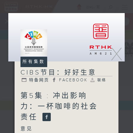
ENG
/
繁
×
全新 RTHK On The Go
取得
一手掌握 RTHK 电台、电视节目
X
所有集数
CIBS节目：好好生意
特备网页
FACEBOOK
联络
第5集 : 冲出影响
力：一杯咖啡的社会
责任
意见