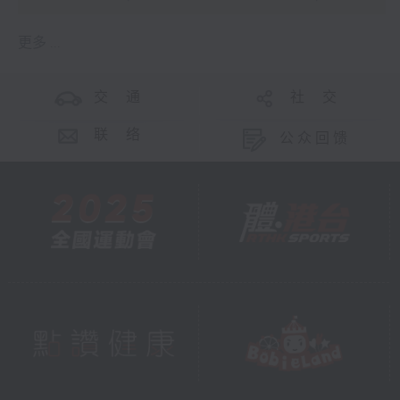
更多 ...
交 通
社 交
联 络
公众回馈