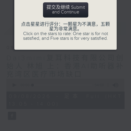
要求。
更多...
提交及继续 Submit
粤港澳大湾区建设是香港融入国家发展大局的
and Continue
切入口，香港电台普通话台节目《飞越大中
华》将主要探讨香港如何积极拥抱新时代改革
点击星星进行评分：一颗星为不满意，五颗
最新
LATEST
星为非常满意。
开放的历史机遇，参与国内国际双循环和“一
Click on the stars to rate: One star is for not
带一路”建设，推进香港与内地互利合作迈入
satisfied, and Five stars is for very satisfied.
新阶段，在深度融合中谱写“一国两制”新篇
09/08/2026
章。
Dai3mimi复耳科技有限公司创
始人 林旭 上：香港AI助听器补
充湾区医疗市场缺口
0
seconds
00:00
54:59
of
54
09/08/2026 - 足本 Full (HKT
minutes,
13:05 - 14:00)
59
seconds