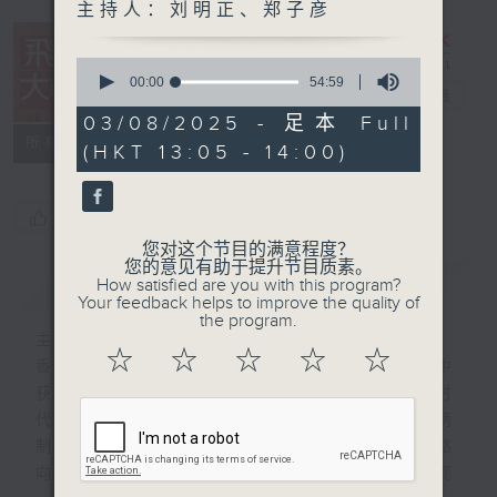
主持人：刘明正、郑子彦
0
seconds
00:00
54:59
飞越大中华
电台直播
of
54
03/08/2025 - 足本 Full
minutes,
所有集数
(HKT 13:05 - 14:00)
59
seconds
您喜欢这个节目吗?
您对这个节目的满意程度？
您的意见有助于提升节目质素。
简介
GIST
How satisfied are you with this program?
Your feedback helps to improve the quality of
the program.
主持人：刘明正、郑子彦
☆
☆
☆
☆
☆
香港回归祖国以来，在助力国家发展的过程中
获得自身充分发展。在国家砥砺奋进的新时
代，积极主动融入国家发展大局既是“一国两
制”的应有之义，也是当前香港探索发展新路
向、开拓发展新空间、增添发展新动力的客观