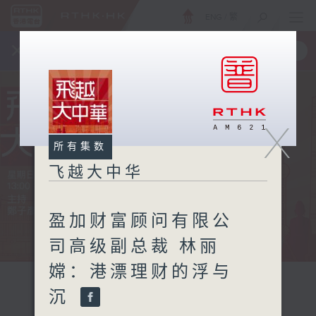
ENG
/
繁
×
全新 RTHK On The Go
取得
一手掌握 RTHK 电台、电视节目
X
所有集数
飞越大中华
盈加财富顾问有限公
司高级副总裁 林丽
嫦：港漂理财的浮与
沉