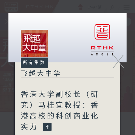
ENG
/
繁
×
全新 RTHK On The Go
取得
一手掌握 RTHK 电台、电视节目
X
所有集数
飞越大中华
香港大学副校长（研
究）马桂宜教授：香
港高校的科创商业化
实力