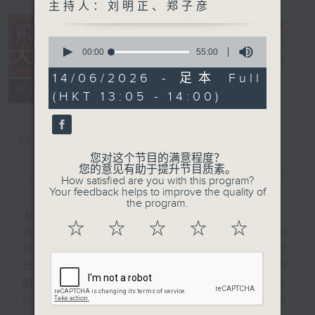
主持人：刘明正、郑子彦
0
seconds
00:00
55:00
飞越大中华
电台直播
of
55
14/06/2026 - 足本 Full
minutes,
所有集数
(HKT 13:05 - 14:00)
0
seconds
您喜欢这个节目吗?
您对这个节目的满意程度？
您的意见有助于提升节目质素。
简介
GIST
How satisfied are you with this program?
Your feedback helps to improve the quality of
the program.
主持人：刘明正、郑子彦
☆
☆
☆
☆
☆
香港回归祖国以来，在助力国家发展的过程中
获得自身充分发展。在国家砥砺奋进的新时
代，积极主动融入国家发展大局既是“一国两
制”的应有之义，也是当前香港探索发展新路
向、开拓发展新空间、增添发展新动力的客观