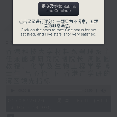
要求。
更多...
提交及继续 Submit
粤港澳大湾区建设是香港融入国家发展大局的
and Continue
切入口，香港电台普通话台节目《飞越大中
华》将主要探讨香港如何积极拥抱新时代改革
点击星星进行评分：一颗星为不满意，五颗
最新
LATEST
星为非常满意。
开放的历史机遇，参与国内国际双循环和“一
Click on the stars to rate: One star is for not
带一路”建设，推进香港与内地互利合作迈入
satisfied, and Five stars is for very satisfied.
新阶段，在深度融合中谱写“一国两制”新篇
02/08/2026
章。
香港科技大学材料系署理系主
任兼能源研究院副院长 周圆圆
教授、化学及生物工程学系博
士生 吕心怡 下 香港产学研的
湾区领先指标
0
seconds
00:00
54:59
of
54
02/08/2026 - 足本 Full (HKT
minutes,
13:05 - 14:00)
59
seconds