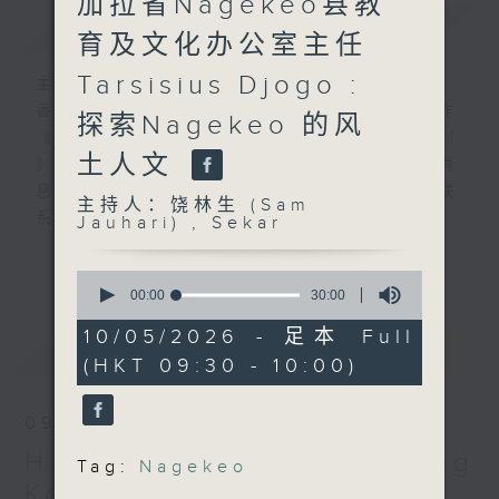
加拉省Nagekeo县教
简介
GIST
育及文化办公室主任
Tarsisius Djogo :
主持人：饶林生 (Sam Jauhari) , Sekar
香港电台与印尼国家广播电台携手合作
探索Nagekeo 的风
《Halo Jakarta! Hello Hong Kong!
土人文
》，服务在港印尼社羣，让两地互通最新消
息，并设听众互动环节，加强两地印尼人联
主持人：饶林生 (Sam
系，促进民心互通。
Jauhari) , Sekar
RTHK and RRI proudly present
更多...
“Halo Jakarta! Hello Hong Kong!”
0
seconds
00:00
30:00
for broadcast in Indonesia and
of
Hong Kong. The programme will
30
10/05/2026 - 足本 Full
最新
LATEST
minutes,
share the latest news between
(HKT 09:30 - 10:00)
0
Hong Kong and Indonesia, and
seconds
include listener interaction
09/08/2026
segments to strengthen
Halo Jakarta! Hello Hong
connections between Indonesians
Tag:
Nagekeo
in the two places to promote
Kong!