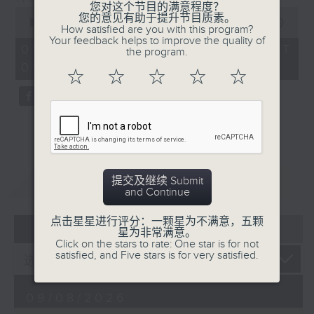
您对这个节目的满意程度？
people-to-people bonds.
0
您的意见有助于提升节目质素。
seconds
00:00
29:59
How satisfied are you with this program?
of
Your feedback helps to improve the quality of
29
09/08/2026 - 足本 Full (HKT
the program.
minutes,
09:30 - 10:00)
59
☆
☆
☆
☆
☆
seconds
重温
CATCHUP
提交及继续 Submit
and Continue
点击星星进行评分：一颗星为不满意，五颗
06 - 08
2026
星为非常满意。
Click on the stars to rate: One star is for not
satisfied, and Five stars is for very satisfied.
09/08/2026