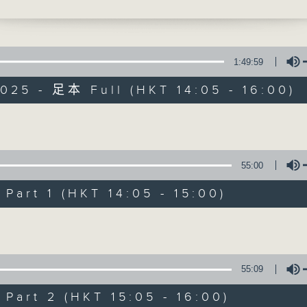
-抗日烽火中的华侨故事》第九集
寰听世界
16:00 寰球全接触-马来西亚连线
1:49:59
025 - 足本 Full (HKT 14:05 - 16:00)
寰听世界
Volume
55:00
所有集数
art 1 (HKT 14:05 - 15:00)
您喜欢这个节目吗?
Volume
主持人：林司敏、朱金天
55:09
星期一至五 下午2点到4点
art 2 (HKT 15:05 - 16:00)
时事趣闻，最新资讯，应有尽有