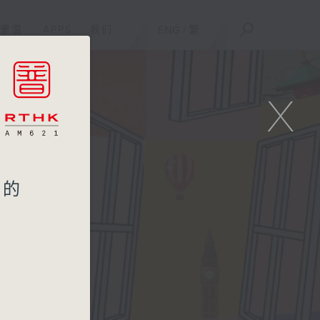
重温
APPS
我们
ENG
/
繁
X
中的
80周