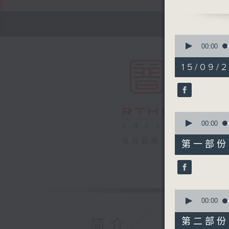
《赤子丹心
15:30-
0
seconds
00:00
of
1
15/09/2
hour,
49
minutes,
59
seconds
90%
0
seconds
00:00
of
55
电台直播
第一部份 P
minutes,
0
seconds
90%
0
seconds
00:00
of
55
第二部份 P
简介
minutes,