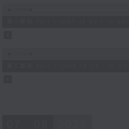
90%
0
seconds
00:00
of
55
第一部份 Part 1 (HKT 14:05 - 15:00)
minutes,
0
seconds
Volume
90%
0
seconds
00:00
of
55
第二部份 Part 2 (HKT 15:05 - 16:00
minutes,
9
seconds
Volume
90%
07 - 08
2026