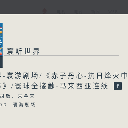
电视
电台
新闻
WEB+
寰听世界
界-寰游剧场/《赤子丹心-抗日烽火
事》/寰球全接触-马来西亚连线
司敏、朱金天
5:00 寰游剧场
15:30 中国人民抗日战争暨世界反法西斯战争胜利