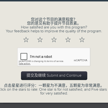
Volume
您对这个节目的满意程度？
您的意见有助于提升节目质素。
How satisfied are you with this program?
Your feedback helps to improve the quality of the program.
07/08/2026
☆
☆
☆
☆
☆
寰听世界-寰球食光/寰球全接触-
14:30-15:00 寰球食光
15:30-16:00 寰球全接触-法国连线
提交及继续 Submit and Continue
0
seconds
00:00
of
点击星星进行评分：一颗星为不满意，五颗星为非常满意。
1
07/08/2026 - 足本 Full (HKT 14:05 
lick on the stars to rate: One star is for not satisfied, and Five stars 
hour,
for very satisfied.
49
minutes,
59
seconds
Volume