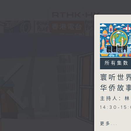
所有集数
寰听世
华侨故
主持人：林
14:30-1
15:00-
更多...
年特备节目