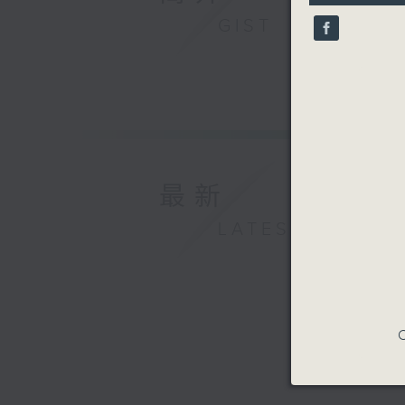
9
seconds
GIST
90%
最新
LATEST
C