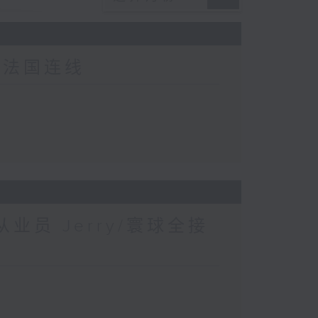
-法国连线
业员 Jerry/寰球全接