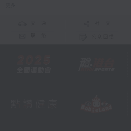
更多 ...
交 通
社 交
联 络
公众回馈