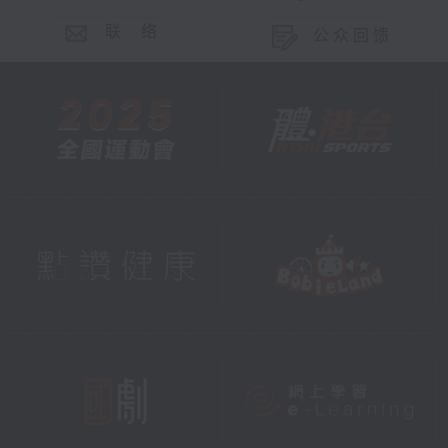
联 络
公众回馈