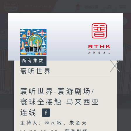
ENG
/
繁
×
全新 RTHK On The Go
取得
一手掌握 RTHK 电台、电视节目
X
所有集数
寰听世界
寰听世界-寰游剧场/
寰球全接触-马来西亚
寰听世界
连线
主持人：林司敏、朱金天