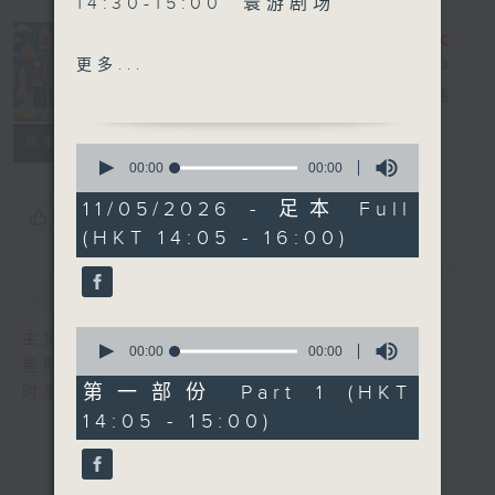
14:30-15:00 寰游剧场
15:30-16:00 寰球全接触-马
更多...
来西亚连线
寰听世界
电台直播
所有集数
0
seconds
00:00
00:00
of
0
11/05/2026 - 足本 Full
您喜欢这个节目吗?
seconds
(HKT 14:05 - 16:00)
简介
GIST
0
主持人：林司敏、朱金天
seconds
00:00
00:00
星期一至五 下午2点到4点
of
0
第一部份 Part 1 (HKT
时事趣闻，最新资讯，应有尽有
seconds
14:05 - 15:00)