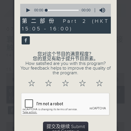
0
最新
LATEST
seconds
00:00
00:00
of
0
第二部份 Part 2 (HKT
seconds
15:05 - 16:00)
07/08/2026
寰听世界-寰球食光/寰球全接
触-法国连线
您对这个节目的满意程度？
14:30-15:00 寰球食光
您的意见有助于提升节目质素。
How satisfied are you with this program?
Your feedback helps to improve the quality of
15:30-16:00 寰球全接触-法国连线
the program.
0
seconds
00:00
1:49:59
☆
☆
☆
☆
☆
of
1
07/08/2026 - 足本 Full (HKT
hour,
14:05 - 16:00)
49
minutes,
59
seconds
0
提交及继续 Submit
seconds
00:00
55:00