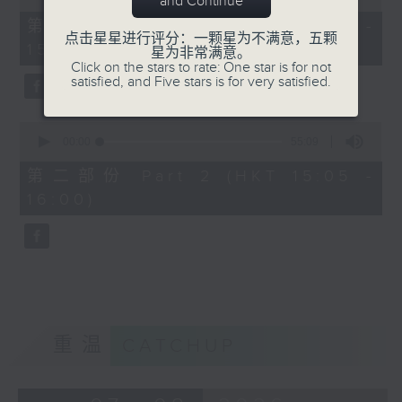
and Continue
of
55
第一部份 Part 1 (HKT 14:05 -
minutes,
点击星星进行评分：一颗星为不满意，五颗
15:00)
0
星为非常满意。
seconds
Click on the stars to rate: One star is for not
satisfied, and Five stars is for very satisfied.
0
seconds
00:00
55:09
of
55
第二部份 Part 2 (HKT 15:05 -
minutes,
16:00)
9
seconds
重温
CATCHUP