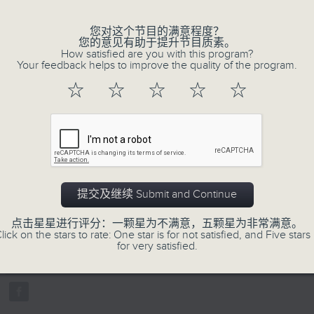
您对这个节目的满意程度？
您的意见有助于提升节目质素。
How satisfied are you with this program?
Your feedback helps to improve the quality of the program.
☆
☆
☆
☆
☆
07/08/2026
寰听世界-寰球食光/寰球全接触-
14:30-15:00 寰球食光
提交及继续 Submit and Continue
15:30-16:00 寰球全接触-法国连线
0
点击星星进行评分：一颗星为不满意，五颗星为非常满意。
seconds
00:00
lick on the stars to rate: One star is for not satisfied, and Five stars 
of
for very satisfied.
1
07/08/2026 - 足本 Full (HKT 14:05 
hour,
49
minutes,
59
seconds
Volume