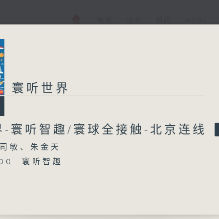
电视
电台
新闻
WEB+
寰听世界
界-寰听智趣/寰球全接触-北京连线
司敏、朱金天
5:00 寰听智趣
16:00 寰球全接触-北京连线