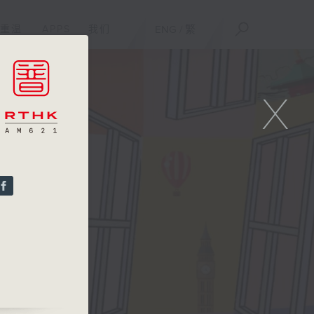
重温
APPS
我们
ENG
/
繁
X