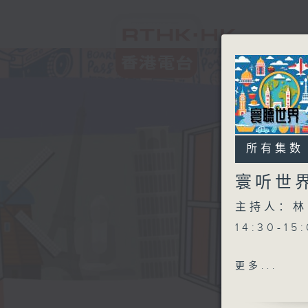
所有集数
寰听世
主持人：林
14:30-1
更多...
15:30-