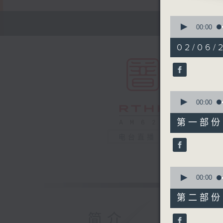
0
seconds
00:00
of
1
02/06/2
hour,
50
minutes,
0
seconds
90%
0
seconds
00:00
of
55
第一部份 P
minutes,
10
电台直播
seconds
90%
0
seconds
00:00
of
55
第二部份 P
minutes,
10
简介
seconds