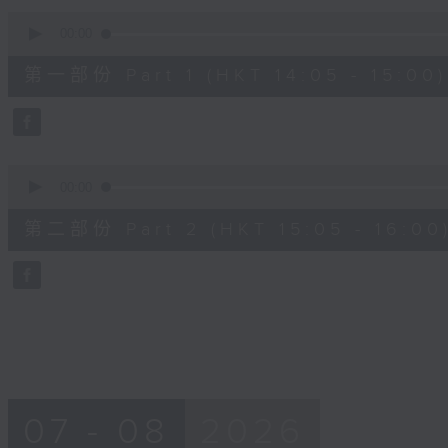
90%
0
seconds
00:00
of
55
第一部份 Part 1 (HKT 14:05 - 15:00)
minutes,
0
seconds
Volume
90%
0
seconds
00:00
of
55
第二部份 Part 2 (HKT 15:05 - 16:00
minutes,
9
seconds
Volume
90%
07 - 08
2026