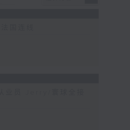
-法国连线
业员 Jerry/寰球全接