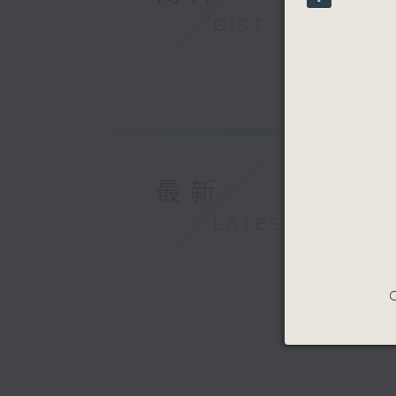
90%
GIST
最新
LATEST
C