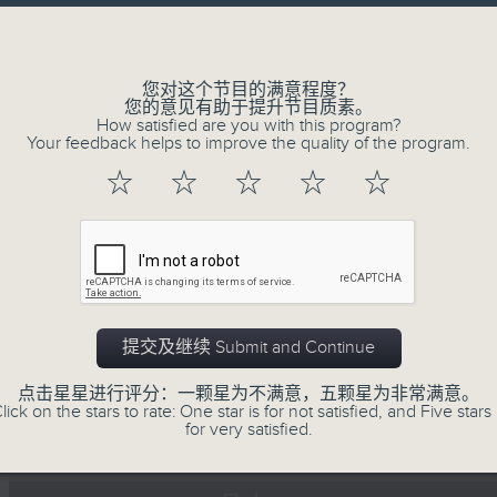
Volume
您对这个节目的满意程度？
您的意见有助于提升节目质素。
How satisfied are you with this program?
Your feedback helps to improve the quality of the program.
06/08/2026
☆
☆
☆
☆
☆
寰听世界 寰听风情画 资深旅游从业员
湾区连线
1430-1500 寰听风情画：英国伦敦
嘉宾：深度游旅行社『旅游制作』创办人 Jerr
提交及继续 Submit and Continue
1530-1600 寰球全接触-大湾区连线：广东
点击星星进行评分：一颗星为不满意，五颗星为非常满意。
lick on the stars to rate: One star is for not satisfied, and Five stars 
嘉宾：珠江之声 谭震
for very satisfied.
0
seconds
00:00
of
1