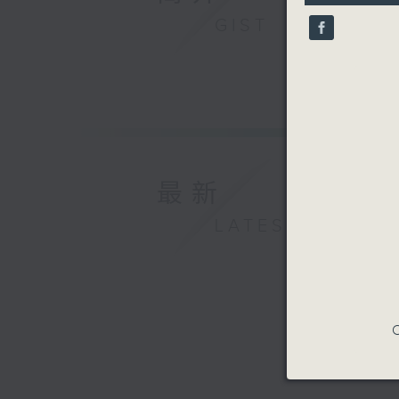
9
seconds
GIST
90%
最新
LATEST
C