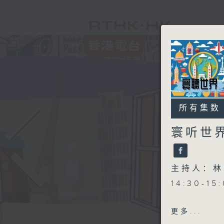
所有集数
寰听世
主持人：林
14:30-1
更多...
15:30-