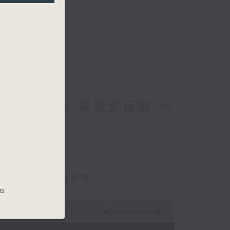
 Jerry/寰球全接触-大
y
城际东莞西联络线开通
is
1:49:59