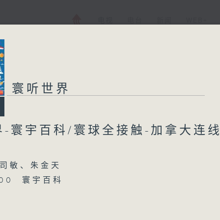
电视
电台
新闻
WEB+
寰听世界
界-寰宇百科/寰球全接触-加拿大连
司敏、朱金天
5:00 寰宇百科
16:00 寰球全接触-加拿大连线