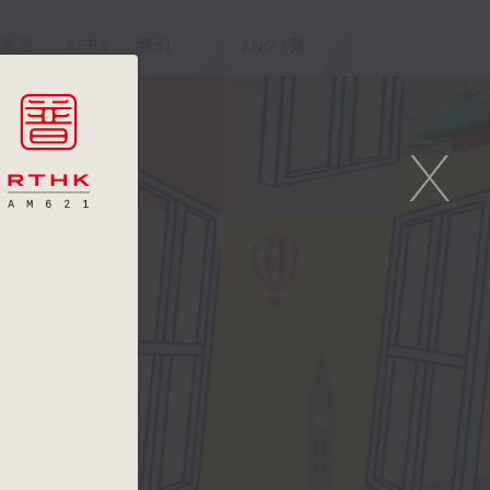
重温
APPS
我们
ENG
/
繁
X
线