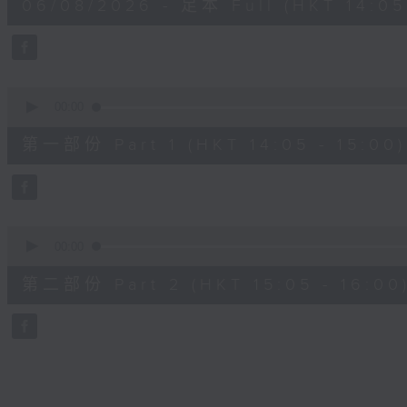
06/08/2026 - 足本 Full (HKT 14:05 
hour,
49
minutes,
59
seconds
Volume
90%
0
seconds
00:00
of
55
第一部份 Part 1 (HKT 14:05 - 15:00)
minutes,
0
seconds
Volume
90%
0
seconds
00:00
of
55
第二部份 Part 2 (HKT 15:05 - 16:00
minutes,
9
seconds
Volume
90%