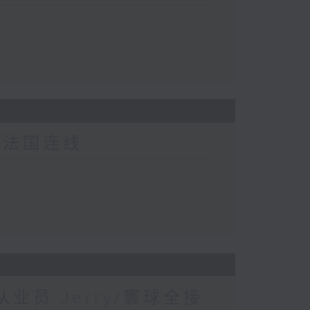
-法国连线
业员 Jerry/寰球全接