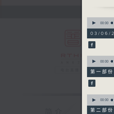
0
seconds
00:00
of
1
03/06/2
hour,
50
minutes,
0
seconds
90%
0
seconds
00:00
of
55
电台直播
第一部份 P
minutes,
10
seconds
90%
0
seconds
00:00
of
55
第二部份 P
简介
minutes,