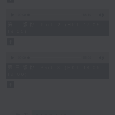
0
seconds
00:00
55:19
of
55
第二部份 Part 2 (HKT 17:05 -
minutes,
18:00)
19
seconds
0
seconds
00:00
55:09
of
55
第三部份 Part 3 (HKT 18:05 -
minutes,
19:00)
9
seconds