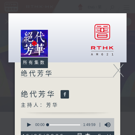
ENG
/
繁
×
全新 RTHK On The Go
取得
一手掌握 RTHK 电台、电视节目
X
所有集数
绝代芳华
绝代芳华
主持芳华：让音乐点缀你的周末
主持人：芳华
0
seconds
00:00
1:49:59
of
1