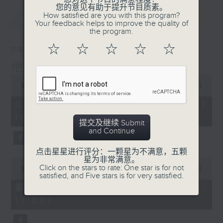
您的意见有助于提升节目质素。
最新
How satisfied are you with this program?
LATEST
Your feedback helps to improve the quality of
the program.
☆
☆
☆
☆
☆
08/08/2026
绝代芳华
0
seconds
00:00
2:44:59
of
2
08/08/2026 - 足本 Full (HKT
hours,
16:05 - 19:00)
44
提交及继续 Submit
minutes,
and Continue
59
seconds
点击星星进行评分：一颗星为不满意，五颗
星为非常满意。
0
Click on the stars to rate: One star is for not
seconds
00:00
55:10
satisfied, and Five stars is for very satisfied.
of
55
第一部份 Part 1 (HKT 16:05 -
minutes,
17:00)
10
seconds