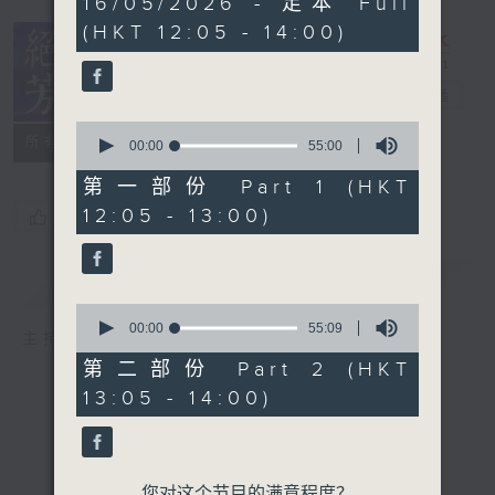
16/05/2026 - 足本 Full
hour,
(HKT 12:05 - 14:00)
49
minutes,
59
seconds
绝代芳华
电台直播
0
所有集数
seconds
00:00
55:00
of
55
第一部份 Part 1 (HKT
minutes,
12:05 - 13:00)
您喜欢这个节目吗?
0
seconds
简介
GIST
0
seconds
00:00
55:09
主持人：芳华
of
55
第二部份 Part 2 (HKT
minutes,
13:05 - 14:00)
9
seconds
您对这个节目的满意程度？