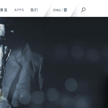
重温
APPS
我们
ENG
/
繁