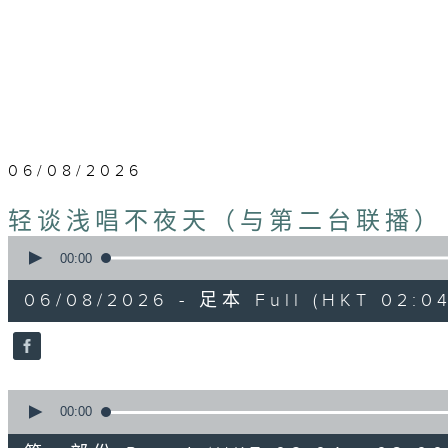
06/08/2026
轻谈浅唱不夜天（与第二台联播）
0
seconds
00:00
of
3
06/08/2026 - 足本 Full (HKT 02:04
hours,
43
minutes,
59
seconds
Volume
90%
0
seconds
00:00
of
56