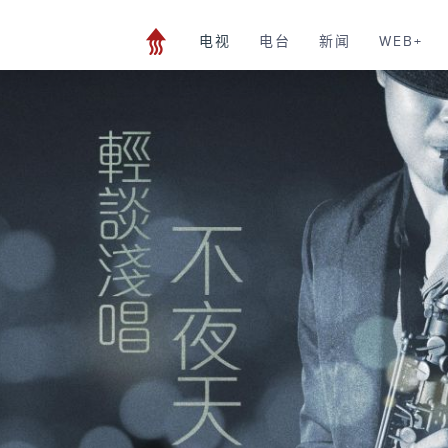
电视
电台
新闻
WEB+