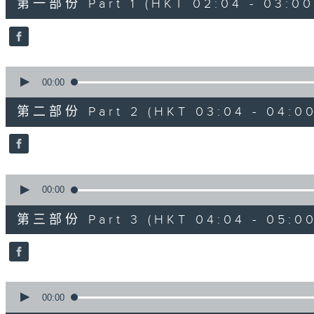
第一部份 Part 1 (HKT 02:04 - 03:00
minutes,
0
seconds
Volume
90%
0
seconds
00:00
of
56
第二部份 Part 2 (HKT 03:04 - 04:00
minutes,
10
seconds
Volume
90%
0
seconds
00:00
of
56
第三部份 Part 3 (HKT 04:04 - 05:00
minutes,
10
seconds
Volume
90%
0
seconds
00:00
of