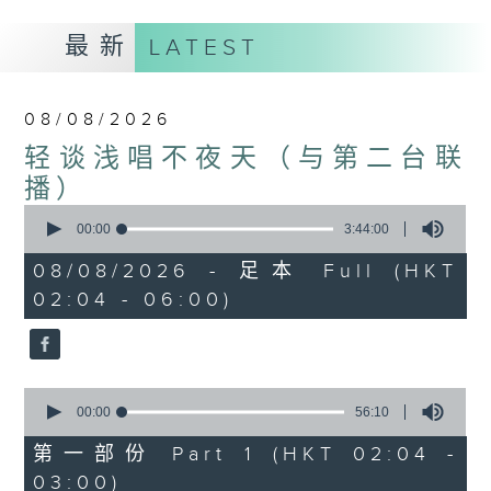
最新
LATEST
08/08/2026
轻谈浅唱不夜天（与第二台联
播）
0
seconds
00:00
3:44:00
of
3
08/08/2026 - 足本 Full (HKT
hours,
02:04 - 06:00)
44
minutes,
0
seconds
0
seconds
00:00
56:10
of
56
第一部份 Part 1 (HKT 02:04 -
minutes,
03:00)
10