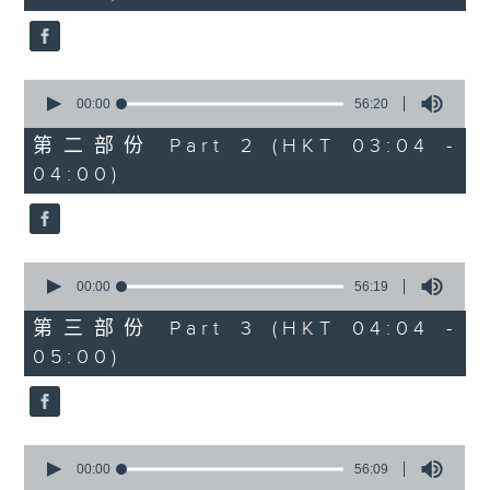
seconds
0
seconds
00:00
56:20
of
56
第二部份 Part 2 (HKT 03:04 -
minutes,
04:00)
20
seconds
0
seconds
00:00
56:19
of
56
第三部份 Part 3 (HKT 04:04 -
minutes,
05:00)
19
seconds
0
seconds
00:00
56:09
of