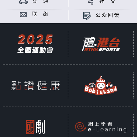
交 通
社 交
联 络
公众回馈