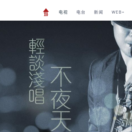
电视
电台
新闻
WEB+