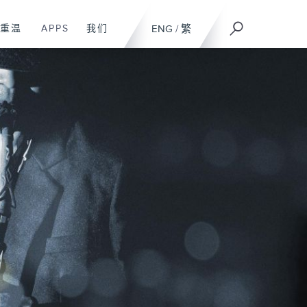
重温
APPS
我们
ENG
/
繁