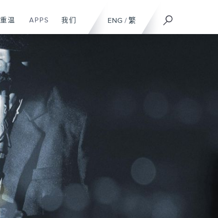
重温
APPS
我们
ENG
/
繁