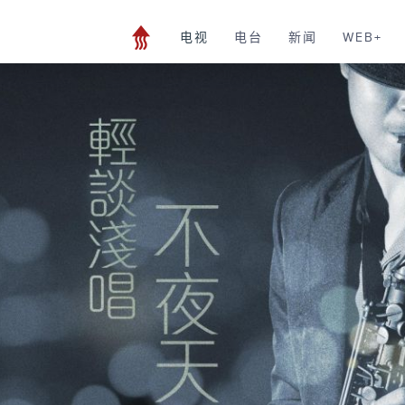
电视
电台
新闻
WEB+