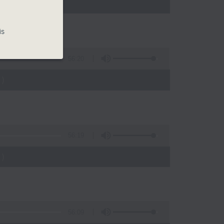
)
is
56:20
)
56:19
)
56:09