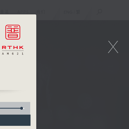
重温
APPS
我们
ENG
/
繁
X