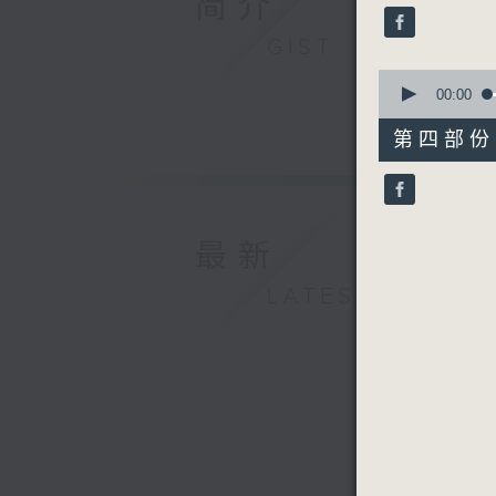
简介
seconds
90%
GIST
0
seconds
00:00
of
56
第四部份 P
minutes,
10
seconds
90%
最新
LATEST