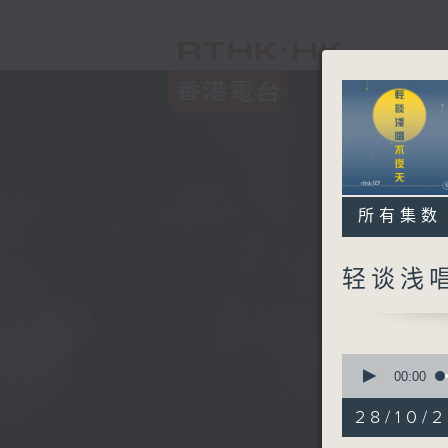
所有集数
轻谈浅
0
seconds
00:00
of
3
28/10/
hours,
44