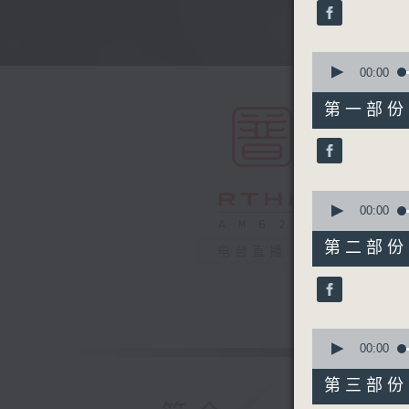
minutes,
0
seconds
90%
0
seconds
00:00
of
56
第一部份 P
minutes,
0
seconds
90%
0
seconds
00:00
of
56
第二部份 P
电台直播
minutes,
10
seconds
90%
0
seconds
00:00
of
56
第三部份 P
minutes,
10