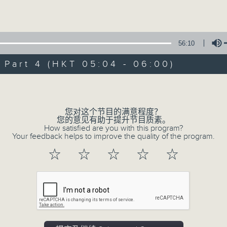
Volume
56:10
art 4 (HKT 05:04 - 06:00)
Volume
08/08/2026
轻谈浅唱不夜天（与第二台联播）
您对这个节目的满意程度？
您的意见有助于提升节目质素。
0
How satisfied are you with this program?
seconds
00:00
Your feedback helps to improve the quality of the program.
of
3
08/08/2026 - 足本 Full (HKT 02:04
☆
☆
☆
☆
☆
hours,
44
minutes,
0
seconds
Volume
90%
0
seconds
00:00
of
56