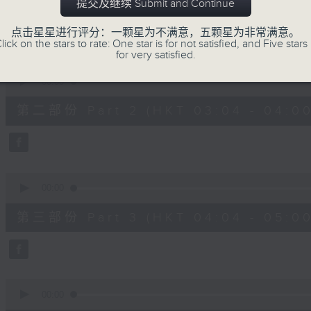
第一部份 Part 1 (HKT 02:04 - 03:00
提交及继续 Submit and Continue
minutes,
10
seconds
Volume
点击星星进行评分：一颗星为不满意，五颗星为非常满意。
90%
lick on the stars to rate: One star is for not satisfied, and Five stars 
for very satisfied.
0
seconds
00:00
of
56
第二部份 Part 2 (HKT 03:04 - 04:00
minutes,
20
seconds
Volume
90%
0
seconds
00:00
of
56
第三部份 Part 3 (HKT 04:04 - 05:00
minutes,
19
seconds
Volume
90%
0
seconds
00:00
of