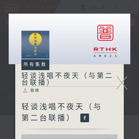
ENG
/
繁
×
全新 RTHK On The Go
取得
一手掌握 RTHK 电台、电视节目
所有集数
X
轻谈浅唱不夜天（与第二
台联播）
联络
轻谈浅唱不夜天（与
第二台联播）
0