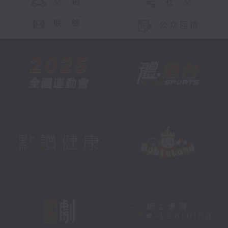
交 通
社 交
联 络
公众回馈