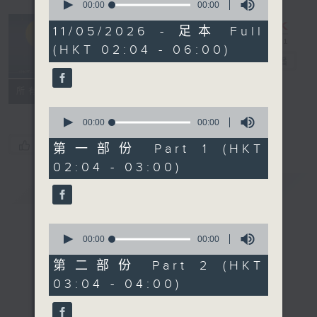
seconds
00:00
00:00
of
轻谈浅唱不夜天
0
11/05/2026 - 足本 Full
seconds
（与第二台联
(HKT 02:04 - 06:00)
播）
电台直播
联络
所有集数
0
seconds
00:00
00:00
of
您喜欢这个节目吗?
0
第一部份 Part 1 (HKT
seconds
02:04 - 03:00)
简介
GIST
0
seconds
00:00
00:00
of
0
第二部份 Part 2 (HKT
seconds
03:04 - 04:00)