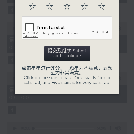
seconds
☆
☆
☆
☆
☆
0
seconds
00:00
56:10
of
56
第二部份 Part 2 (HKT 03:04 -
minutes,
04:00)
10
提交及继续 Submit
seconds
and Continue
点击星星进行评分：一颗星为不满意，五颗
星为非常满意。
0
Click on the stars to rate: One star is for not
seconds
00:00
56:10
satisfied, and Five stars is for very satisfied.
of
56
第三部份 Part 3 (HKT 04:04 -
minutes,
05:00)
10
seconds
0
seconds
00:00
56:09
of