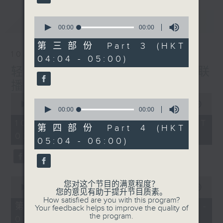
最新
0
LATEST
seconds
00:00
00:00
of
0
第三部份 Part 3 (HKT
seconds
10/08/2026
04:04 - 05:00)
轻谈浅唱不夜天（与第二台联
播）
0
0
seconds
00:00
3:43:59
seconds
00:00
00:00
of
of
3
10/08/2026 - 足本 Full (HKT
0
第四部份 Part 4 (HKT
hours,
seconds
02:04 - 06:00)
43
05:04 - 06:00)
minutes,
59
seconds
0
您对这个节目的满意程度？
seconds
00:00
56:00
您的意见有助于提升节目质素。
of
How satisfied are you with this program?
56
第一部份 Part 1 (HKT 02:04 -
Your feedback helps to improve the quality of
minutes,
the program.
03:00)
0