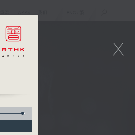
重温
APPS
我们
ENG
/
繁
X