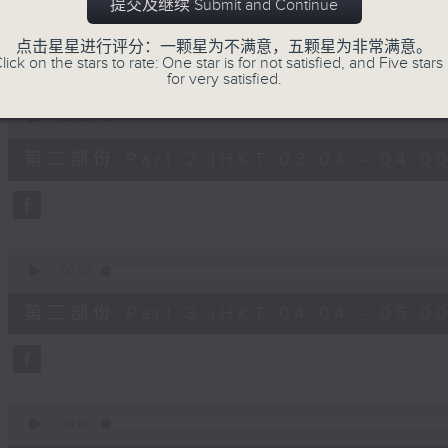
第一部份 Part 1 (HKT 02:04 - 03:00
提交及继续 Submit and Continue
minutes,
10
seconds
Volume
点击星星进行评分：一颗星为不满意，五颗星为非常满意。
90%
lick on the stars to rate: One star is for not satisfied, and Five stars 
for very satisfied.
0
seconds
00:00
of
56
第二部份 Part 2 (HKT 03:04 - 04:00
minutes,
20
seconds
Volume
90%
0
seconds
00:00
of
56
第三部份 Part 3 (HKT 04:04 - 05:00
minutes,
19
seconds
Volume
90%
0
seconds
00:00
of