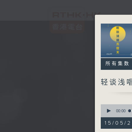
所有集数
轻谈浅
0
seconds
00:00
of
3
15/05/
hours,
43