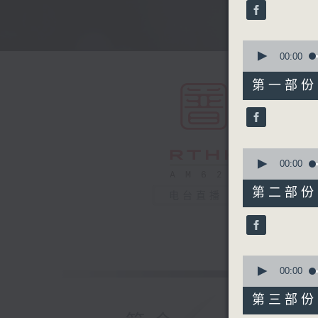
minutes,
59
seconds
90%
0
seconds
00:00
of
56
第一部份 P
minutes,
0
seconds
90%
0
seconds
00:00
of
56
第二部份 P
电台直播
minutes,
10
seconds
90%
0
seconds
00:00
of
56
第三部份 P
minutes,
9