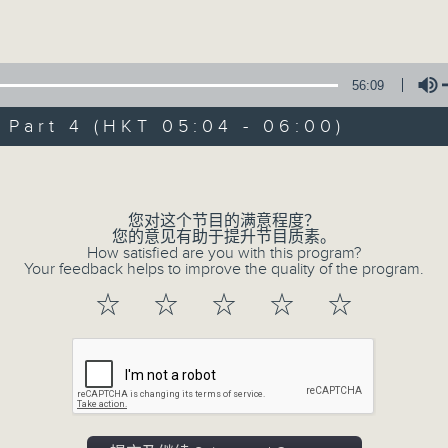
Volume
56:09
art 4 (HKT 05:04 - 06:00)
Volume
08/08/2026
轻谈浅唱不夜天（与第二台联播）
您对这个节目的满意程度？
您的意见有助于提升节目质素。
0
How satisfied are you with this program?
seconds
00:00
Your feedback helps to improve the quality of the program.
of
3
08/08/2026 - 足本 Full (HKT 02:04
☆
☆
☆
☆
☆
hours,
44
minutes,
0
seconds
Volume
90%
0
seconds
00:00
of
56