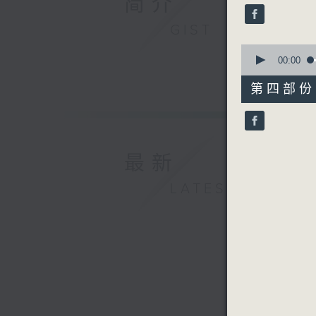
简介
seconds
90%
GIST
0
seconds
00:00
of
56
第四部份 P
minutes,
9
seconds
90%
最新
LATEST