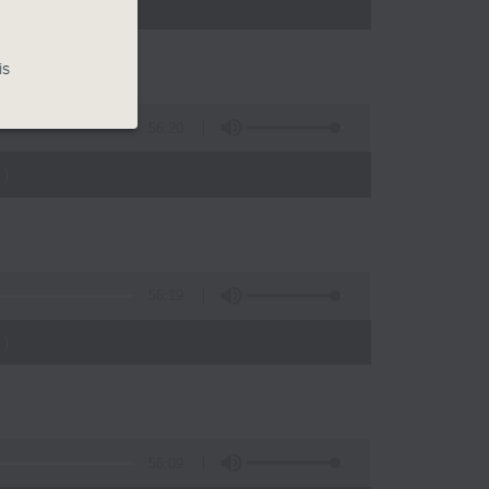
)
is
56:20
)
56:19
)
56:09