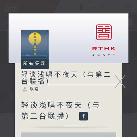
ENG
/
繁
×
全新 RTHK On The Go
取得
一手掌握 RTHK 电台、电视节目
所有集数
X
轻谈浅唱不夜天（与第二
台联播）
联络
轻谈浅唱不夜天（与
第二台联播）
0