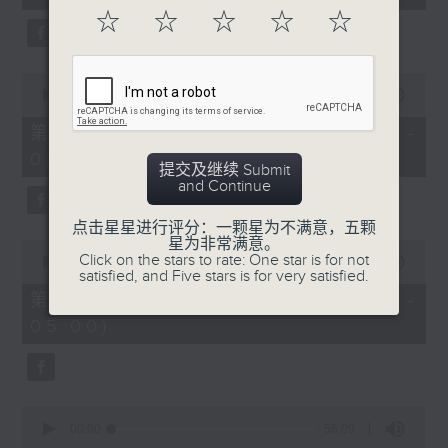
seconds
☆
☆
☆
☆
☆
0
seconds
00:00
56:09
of
56
第二部份 Part 2 (HKT 03:04 -
minutes,
04:00)
9
提交及继续 Submit
seconds
and Continue
点击星星进行评分：一颗星为不满意，五颗
星为非常满意。
0
Click on the stars to rate: One star is for not
seconds
00:00
56:10
satisfied, and Five stars is for very satisfied.
of
56
第三部份 Part 3 (HKT 04:04 -
minutes,
05:00)
10
seconds
0
seconds
00:00
56:09
of