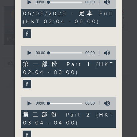
seconds
00:00
00:00
of
轻谈浅唱不夜天
0
05/06/2026 - 足本 Full
seconds
（与第二台联
(HKT 02:04 - 06:00)
播）
电台直播
联络
所有集数
0
seconds
00:00
00:00
of
您喜欢这个节目吗?
0
第一部份 Part 1 (HKT
seconds
02:04 - 03:00)
简介
GIST
0
seconds
00:00
00:00
of
0
第二部份 Part 2 (HKT
seconds
03:04 - 04:00)