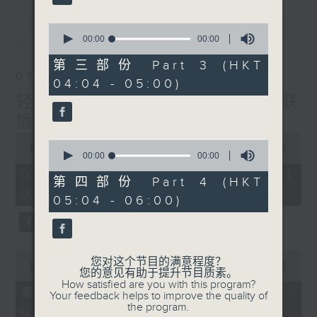
最新
0
LATEST
seconds
00:00
00:00
of
0
第三部份 Part 3 (HKT
seconds
07/08/2026
04:04 - 05:00)
轻谈浅唱不夜天（与第二台联
播）
0
0
seconds
00:00
3:43:59
seconds
00:00
00:00
of
of
3
07/08/2026 - 足本 Full (HKT
0
第四部份 Part 4 (HKT
hours,
seconds
02:04 - 06:00)
43
05:04 - 06:00)
minutes,
59
seconds
0
您对这个节目的满意程度？
seconds
00:00
56:00
您的意见有助于提升节目质素。
of
How satisfied are you with this program?
56
第一部份 Part 1 (HKT 02:04 -
Your feedback helps to improve the quality of
minutes,
the program.
03:00)
0