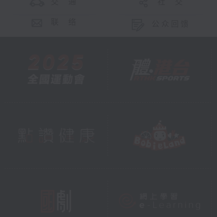
交 通
社 交
联 络
公众回馈