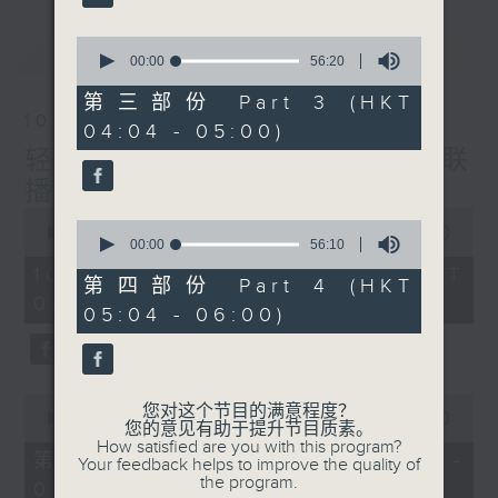
最新
0
LATEST
seconds
00:00
56:20
of
56
第三部份 Part 3 (HKT
minutes,
10/08/2026
04:04 - 05:00)
20
seconds
轻谈浅唱不夜天（与第二台联
播）
0
0
seconds
00:00
3:43:59
seconds
00:00
56:10
of
of
3
10/08/2026 - 足本 Full (HKT
56
第四部份 Part 4 (HKT
hours,
minutes,
02:04 - 06:00)
43
05:04 - 06:00)
10
minutes,
seconds
59
seconds
0
您对这个节目的满意程度？
seconds
00:00
56:00
您的意见有助于提升节目质素。
of
How satisfied are you with this program?
56
第一部份 Part 1 (HKT 02:04 -
Your feedback helps to improve the quality of
minutes,
the program.
03:00)
0