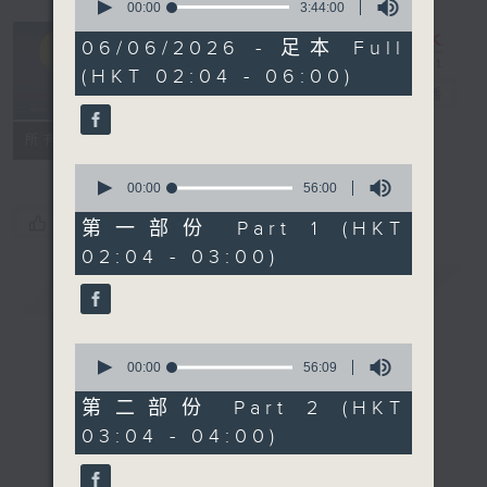
seconds
00:00
3:44:00
of
轻谈浅唱不夜天
3
06/06/2026 - 足本 Full
hours,
（与第二台联
(HKT 02:04 - 06:00)
44
播）
电台直播
minutes,
0
seconds
联络
所有集数
0
seconds
00:00
56:00
of
您喜欢这个节目吗?
56
第一部份 Part 1 (HKT
minutes,
02:04 - 03:00)
0
seconds
简介
GIST
0
seconds
00:00
56:09
of
56
第二部份 Part 2 (HKT
minutes,
03:04 - 04:00)
9
seconds