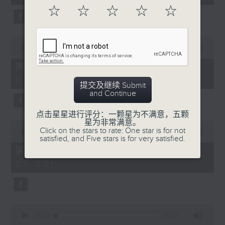
seconds
☆
☆
☆
☆
☆
0
seconds
00:00
56:10
of
56
第二部份 Part 2 (HKT 03:04 -
minutes,
04:00)
10
提交及继续 Submit
seconds
and Continue
点击星星进行评分：一颗星为不满意，五颗
星为非常满意。
0
Click on the stars to rate: One star is for not
seconds
00:00
56:10
satisfied, and Five stars is for very satisfied.
of
56
第三部份 Part 3 (HKT 04:04 -
minutes,
05:00)
10
seconds
0
seconds
00:00
56:09
of