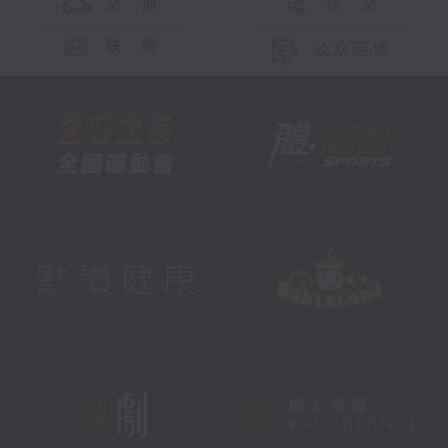
交 通
社 交
联 络
公众回馈