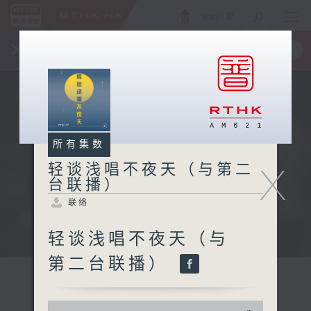
ENG
/
繁
×
全新 RTHK On The Go
取得
一手掌握 RTHK 电台、电视节目
所有集数
X
轻谈浅唱不夜天（与第二
台联播）
联络
轻谈浅唱不夜天（与
第二台联播）
0