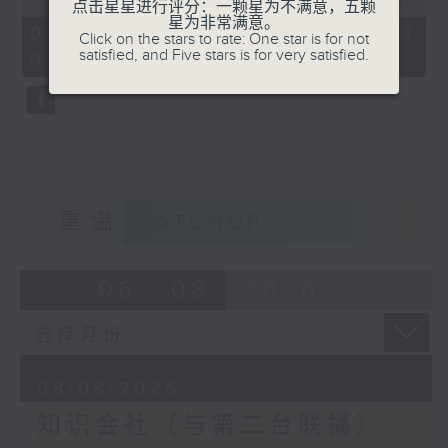
点击星星进行评分：一颗星为不满意，五颗
of
星为非常满意。
56
08/08/2026 - 足本 Full (HKT
Click on the stars to rate: One star is for not
minutes,
satisfied, and Five stars is for very satisfied.
06:04 - 07:00)
0
seconds
重温
CATCHUP
06 - 08
2026
08/08/2026
知识会社（与第二台联播）