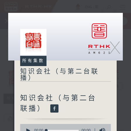
ENG
/
繁
×
全新 RTHK On The Go
取得
一手掌握 RTHK 电台、电视节目
X
所有集数
知识会社（与第二台联
播）
知识会社（与第
二台联播）
电台直播
知识会社（与第二台
所有集数
联播）
您喜欢这个节目吗?
0
seconds
00:00
00:00