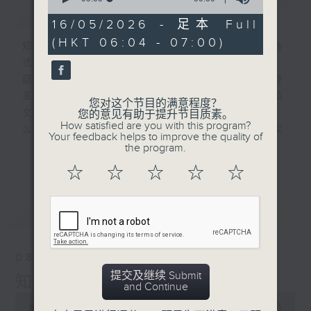
简介
GIST
of
0
16/05/2026 - 足本 Full
seconds
(HKT 06:04 - 07:00)
知识就是力量 ! 一周间社会国际身边发生各
式事件 , 很多可能您都不明所以 , 不知底
蕴 , 例如 : 什么叫社会服务令 ? 什么是登
革热 ? 为什么 10 月都未冻 ? 白纹伊蚊英
您对这个节目的满意程度？
文叫什
您的意见有助于提升节目质素。
How satisfied are you with this program?
么 ? 等等 , 我们会为您搜集资料 , 找专家
Your feedback helps to improve the quality of
解答 , 仲有为校增光的校际常识问答比赛 !
the program.
更多...
星期
☆
☆
☆
☆
☆
六早上六点见 !
最新
LATEST
08/08/2026
提交及继续 Submit
知识会社（与第二台联播）
and Continue
0
seconds
00:00
56:00