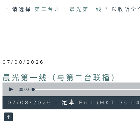
* 请选择
第二台之 " 晨光第一线 "
以收听全
07/08/2026
晨光第一线（与第二台联播）
0
seconds
00:00
of
56
07/08/2026 - 足本 Full (HKT 06:04
minutes,
0
seconds
Volume
90%