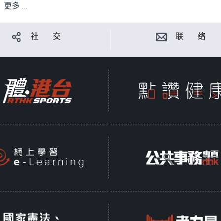
更多 ...
社 交
联 络