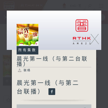
ENG
/
繁
×
全新 RTHK On The Go
取得
一手掌握 RTHK 电台、电视节目
X
所有集数
晨光第一线（与第二台联
播）
晨光第一线（与
联络
第二台联播）
电台直播
联络
所有集数
晨光第一线（与第二
台联播）
您喜欢这个节目吗?
0