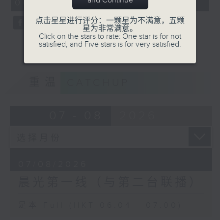
and Continue
06:04 - 07:00)
0
seconds
点击星星进行评分：一颗星为不满意，五颗
星为非常满意。
Click on the stars to rate: One star is for not
satisfied, and Five stars is for very satisfied.
重温
CATCHUP
07 - 08
2026
07/08/2026
晨光第一线（与第二台联播）
足本 Full (HKT 06:04 - 07:00)