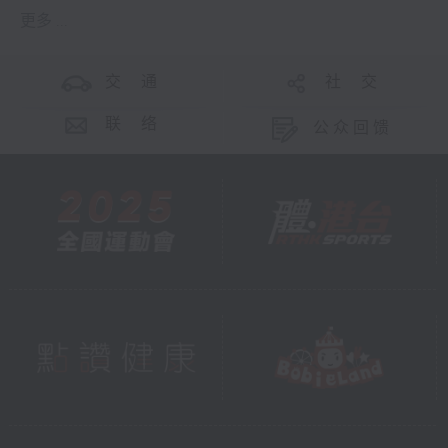
更多 ...
交 通
社 交
联 络
公众回馈