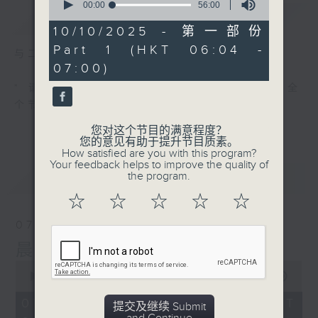
seconds
00:00
56:00
简介
GIST
of
56
10/10/2025 - 第一部份
minutes,
Part 1 (HKT 06:04 -
0
与二台联播 ( 早上 6:00 - 7:00)
seconds
07:00)
* 请选择
第二台之 " 晨光第一线 "
以收听全
个节目
您对这个节目的满意程度？
您的意见有助于提升节目质素。
How satisfied are you with this program?
Your feedback helps to improve the quality of
最新
the program.
LATEST
☆
☆
☆
☆
☆
07/08/2026
晨光第一线（与第二台联播）
0
seconds
00:00
56:00
of
56
07/08/2026 - 足本 Full (HKT
提交及继续 Submit
minutes,