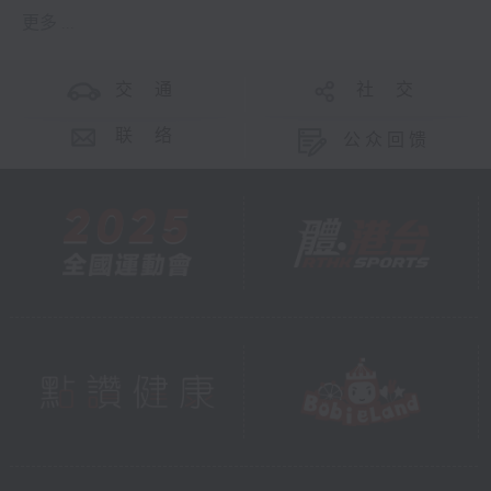
更多 ...
交 通
社 交
联 络
公众回馈