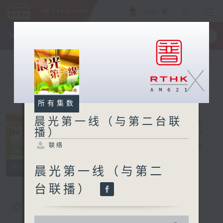
ENG
/
繁
×
全新 RTHK On The Go
取得
一手掌握 RTHK 电台、电视节目
X
所有集数
晨光第一线（与第二台联
播）
晨光第一线（与
联络
第二台联播）
电台直播
联络
所有集数
晨光第一线（与第二
台联播）
您喜欢这个节目吗?
0