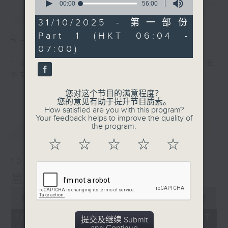
seconds
00:00
56:00
简介
GIST
of
56
31/10/2025 - 第一部份
minutes,
Part 1 (HKT 06:04 -
0
与二台联播 ( 早上 6:00 - 7:00)
seconds
07:00)
* 请选择
第二台之 " 晨光第一线 "
以收听全
个节目
您对这个节目的满意程度？
您的意见有助于提升节目质素。
How satisfied are you with this program?
Your feedback helps to improve the quality of
最新
the program.
LATEST
☆
☆
☆
☆
☆
10/08/2026
晨光第一线（与第二台联播）
0
seconds
00:00
56:00
of
56
10/08/2026 - 足本 Full (HKT
提交及继续 Submit
minutes,