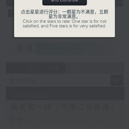
and Continue
06:04 - 07:00)
0
seconds
点击星星进行评分：一颗星为不满意，五颗
星为非常满意。
Click on the stars to rate: One star is for not
satisfied, and Five stars is for very satisfied.
重温
CATCHUP
07 - 08
2026
10/08/2026
晨光第一线（与第二台联播）
足本 Full (HKT 06:04 - 07:00)