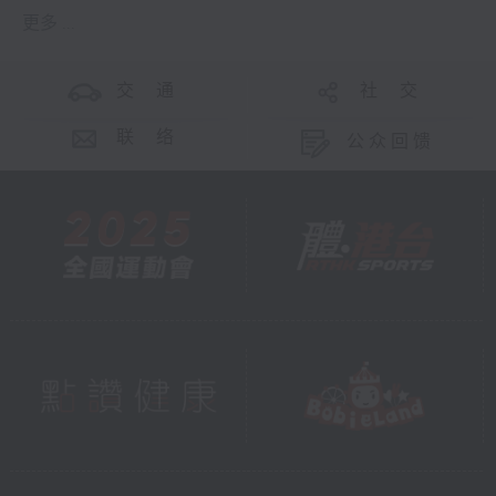
更多 ...
交 通
社 交
联 络
公众回馈