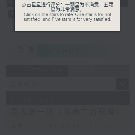
06:04 - 07:00)
0
点击星星进行评分：一颗星为不满意，五颗
seconds
星为非常满意。
Click on the stars to rate: One star is for not
satisfied, and Five stars is for very satisfied.
重温
CATCHUP
07 - 08
2026
07/08/2026
晨光第一线（与第二台联播）
足本 Full (HKT 06:04 - 07:00)