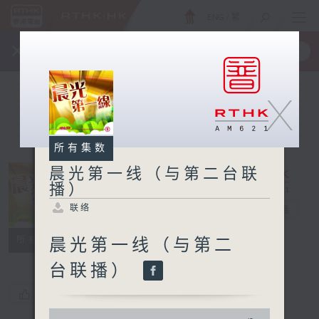
ENG
/
繁
×
全新 RTHK On The Go
取得
一手掌握 RTHK 电台、电视节目
X
所有集数
晨光第一线（与第二台联
播）
晨光第一线（与
联络
第二台联播）
电台直播
联络
所有集数
晨光第一线（与第二
台联播）
您喜欢这个节目吗?
0