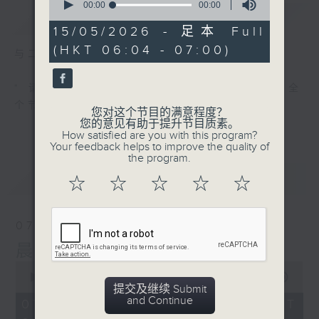
seconds
00:00
00:00
简介
GIST
of
0
15/05/2026 - 足本 Full
seconds
(HKT 06:04 - 07:00)
与二台联播 ( 早上 6:00 - 7:00)
* 请选择
第二台之 " 晨光第一线 "
以收听全
个节目
您对这个节目的满意程度？
您的意见有助于提升节目质素。
How satisfied are you with this program?
Your feedback helps to improve the quality of
the program.
最新
LATEST
☆
☆
☆
☆
☆
07/08/2026
晨光第一线（与第二台联播）
0
seconds
00:00
56:00
提交及继续 Submit
of
and Continue
56
07/08/2026 - 足本 Full (HKT
minutes,