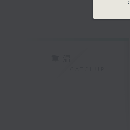
C
重温
CATCHUP