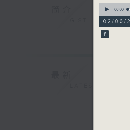
0
简介
seconds
00:00
of
56
GIST
02/06/
minutes,
0
seconds
90%
最新
LATEST