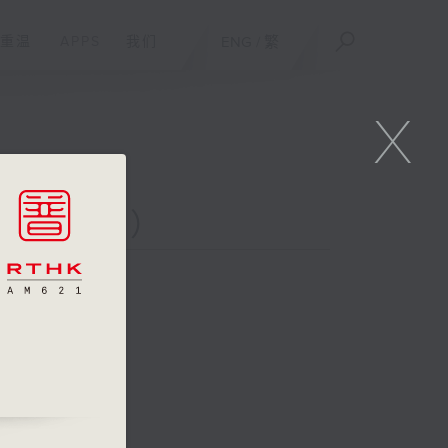
重温
APPS
我们
ENG
/
繁
X
二台联播）