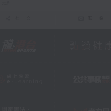
更多 ...
社 交
联 络