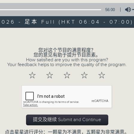
* 请选择
第二台之 " 晨光第一线 "
以收听全
56:00
2026 - 足本 Full (HKT 06:04 - 07:00)
Volume
您对这个节目的满意程度？
您的意见有助于提升节目质素。
07/08/2026
How satisfied are you with this program?
Your feedback helps to improve the quality of the program.
晨光第一线（与第二台联播）
☆
☆
☆
☆
☆
0
seconds
00:00
of
56
07/08/2026 - 足本 Full (HKT 06:04
minutes,
0
seconds
Volume
90%
提交及继续 Submit and Continue
点击星星进行评分：一颗星为不满意，五颗星为非常满意。