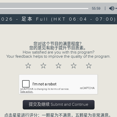
* 请选择
第二台之 " 晨光第一线 "
以收听全
55:59
2026 - 足本 Full (HKT 06:04 - 07:00)
Volume
您对这个节目的满意程度？
您的意见有助于提升节目质素。
07/08/2026
How satisfied are you with this program?
Your feedback helps to improve the quality of the program.
晨光第一线（与第二台联播）
☆
☆
☆
☆
☆
0
seconds
00:00
of
56
07/08/2026 - 足本 Full (HKT 06:04
minutes,
0
seconds
Volume
90%
提交及继续 Submit and Continue
点击星星进行评分：一颗星为不满意，五颗星为非常满意。