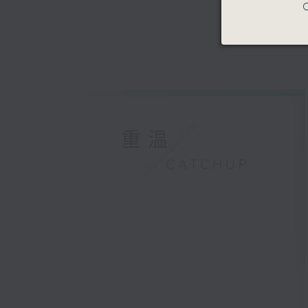
C
重温
CATCHUP