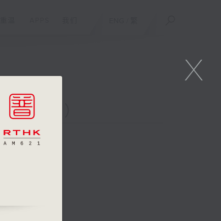
重温
APPS
我们
ENG
/
繁
X
二台联播）