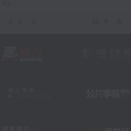
更多 ...
社 交
联 络