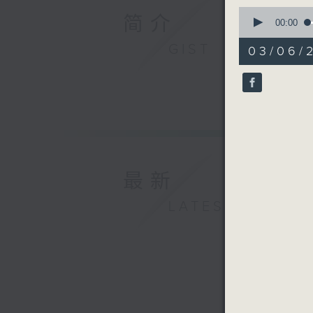
0
简介
seconds
00:00
of
55
GIST
03/06/
minutes,
59
seconds
90%
最新
LATEST